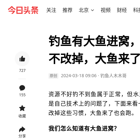
关注
推荐
北京
视频
财经
科
钓鱼有大鱼进窝，
不改掉，大鱼来
727
2024-03-18 09:06
·
钓鱼人木木哥
原创
资源不好钓不到鱼属于正常，但水
155
是自己技术上的问题了，下面来看一
改掉这些习惯，大鱼来了也会跑。
收藏
我们怎么知道有大鱼进窝？
分享