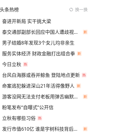
头条热榜
换一换
奋进开新局 实干挑大梁
泰交通部副部长回应中国人遭歧视手势
男子结婚8年发现3个女儿均非亲生
服务实体经济 财政金融打出组合拳
今日立秋
台风白海豚或吞并鲸鱼 登陆地点更新
命案逃犯躲进深山21年活得像野人
游客没网无法支付老板用弹舌幽默化解
粉笔发布“自曝式”公开信
立秋有哪些习俗
发行市值610亿 谁是宇树科技背后赢家