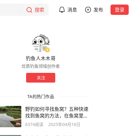
搜索
消息
发布
登录
钓鱼人木木哥
优质钓鱼领域创作者
关注
TA的热门作品
野钓如何寻找鱼窝？五种快速
找到鱼窝的方法，在鱼窝里钓
鱼不走空
6374
阅读
2025年04月16日