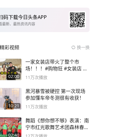
扫码下载今日头条APP
看最新、最热资讯内容
精彩视频
换一换
一家女装店带火了整个市
场！！！#购物狂 #女装店 #
高品质女装
02:00
11万
次播放
黑河暴雪被硬控 第一次现场
参加懂车帝冬测很有收获！
10:21
11万
次播放
舞蹈《想你想不够》表演：南
宁市红光歌舞艺术团森林春红
舞蹈队。
02:40
12万
次播放