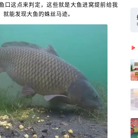
鱼口这点来判定，这些就是大鱼进窝提前给我
，就能发现大鱼的蛛丝马迹。