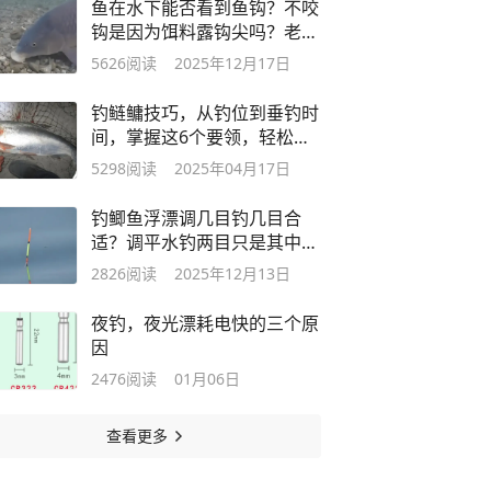
鱼在水下能否看到鱼钩？不咬
钩是因为饵料露钩尖吗？老钓
鱼人解答
5626
阅读
2025年12月17日
钓鲢鳙技巧，从钓位到垂钓时
间，掌握这6个要领，轻松钓
到大鲢鳙
5298
阅读
2025年04月17日
钓鲫鱼浮漂调几目钓几目合
适？调平水钓两目只是其中一
种
2826
阅读
2025年12月13日
夜钓，夜光漂耗电快的三个原
因
2476
阅读
01月06日
查看更多