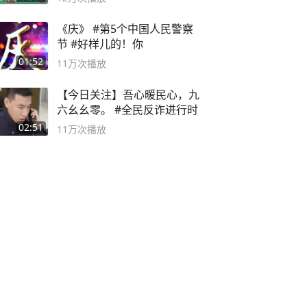
《庆》 #第5个中国人民警察
节 #好样儿的！你
01:52
11万
次播放
【今日关注】吾心暖民心，九
六幺幺零。 #全民反诈进行时
02:51
11万
次播放