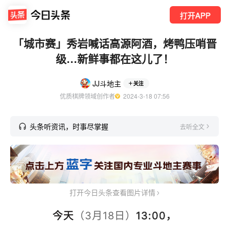
打开APP
「城市赛」秀岩喊话高源阿酒，烤鸭压哨晋
级…新鲜事都在这儿了！
JJ斗地主
关注
优质棋牌领域创作者
  2024-3-18 07:56
头条听资讯，时事尽掌握
去听全文
打开今日头条查看图片详情
今天
（3月18日）
13:00，