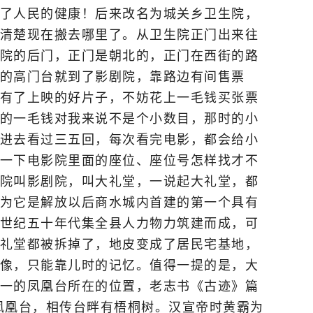
了人民的健康！后来改名为城关乡卫生院，
清楚现在搬去哪里了。从卫生院正门出来往
院的后门，正门是朝北的，正门在西街的路
的高门台就到了影剧院，靠路边有间售票
有了上映的好片子，不妨花上一毛钱买张票
的一毛钱对我来说不是个小数目，那时的小
进去看过三五回，每次看完电影，都会给小
一下电影院里面的座位、座位号怎样找才不
院叫影剧院，叫大礼堂，一说起大礼堂，都
为它是解放以后商水城内首建的第一个具有
世纪五十年代集全县人力物力筑建而成，可
礼堂都被拆掉了，地皮变成了居民宅基地，
像，只能靠儿时的记忆。值得一提的是，大
一的凤凰台所在的位置，老志书《古迹》篇
凤凰台，相传台畔有梧桐树。汉宣帝时黄霸为