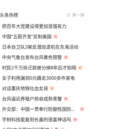
头条热榜
换一换
把百年大党建设得更加坚强有力
中国“五箭齐发”反制美国
日本自卫队3架反潜巡逻机在东海活动
中央气象台发布台风黄色预警
村民2千万拆迁款被分掉8年后才知晓
女子利用漏洞0元薅走3000多件家电
对话重庆地铁吐血女孩
台风逼近养殖户抢收成熟青蟹
外交部：中国一贯奉行防御性国防政策
宇树科技能复刻长鑫的造富神话吗