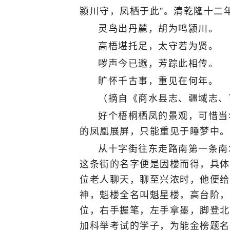
颍川守，凤栖于此”。清乾隆十二
灵鸟出丹麓，胡为鸣颍川。
高梧堪托足，太守若为贤。
哕声今已邈，芳踪此相传。
旷怀千古事，重见在何年。
（摘自《商水县志、疆域志、
好个梧桐栖凤的景观，可惜当
的凤凰展屏，只能重见于睡梦中。
从十字街往东走路南第一条南
这条街的名字便是因楼而得，具体
位老人聊天，聊至兴浓时，他便给
神，魁楼全名叫魁星楼，高台阶，
位，右手握笔，左手拿墨，脚登北
加科举考试的学子，为能金榜题名