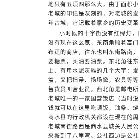
地只有五顷四那么大，由于面积小
老城的印记是深刻的，对老城的发
年古城，它记载着家乡的历史变革
小时候的十字街没有红绿灯，
没有现在这么宽，东南角顺着高门
布疋的商店，往东也叫东街路南，
要糖票，买油要油票。东北角往东
上、有用水泥灰雕的几个大字：发
盆，叉把扫帚、扬场掀，农具等等
售货员叫营业员。西北角是邮电所
老城唯一的一家国营饭店（当时没
钱就可以在这里吃顿饭，油条、烧
商水县的行政机关都设在现在的周
老城南街路西是商水县城关人民公
来搬到了八里湾。公社西边是公社