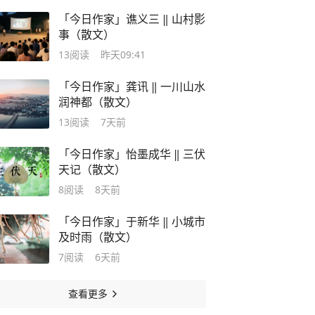
「今日作家」谯义三 ‖ 山村影
事（散文）
13
阅读
昨天09:41
「今日作家」龚讯 ‖ 一川山水
润神都（散文）
13
阅读
7天前
「今日作家」怡墨成华 ‖ 三伏
天记（散文）
8
阅读
8天前
「今日作家」于新华 ‖ 小城市
及时雨（散文）
7
阅读
6天前
查看更多