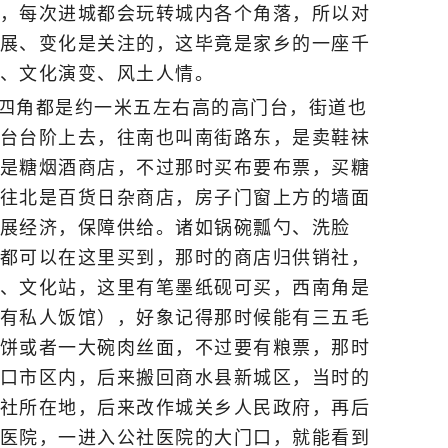
，每次进城都会玩转城内各个角落，所以对
展、变化是关注的，这毕竟是家乡的一座千
、文化演变、风土人情。
四角都是约一米五左右高的高门台，街道也
台台阶上去，往南也叫南街路东，是卖鞋袜
是糖烟酒商店，不过那时买布要布票，买糖
往北是百货日杂商店，房子门窗上方的墙面
展经济，保障供给。诸如锅碗瓢勺、洗脸
都可以在这里买到，那时的商店归供销社，
、文化站，这里有笔墨纸砚可买，西南角是
有私人饭馆），好象记得那时候能有三五毛
饼或者一大碗肉丝面，不过要有粮票，那时
口市区内，后来搬回商水县新城区，当时的
社所在地，后来改作城关乡人民政府，再后
医院，一进入公社医院的大门口，就能看到