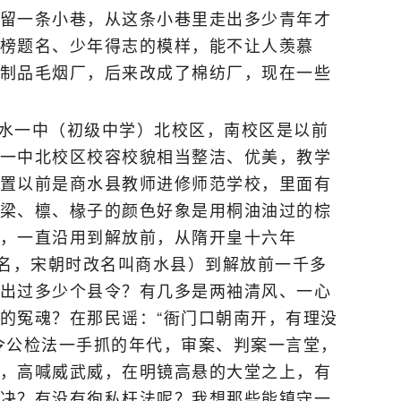
留一条小巷，从这条小巷里走出多少青年才
榜题名、少年得志的模样，能不让人羡慕
制品毛烟厂，后来改成了棉纺厂，现在一些
水一中（初级中学）北校区，南校区是以前
一中北校区校容校貌相当整洁、优美，教学
置以前是商水县教师进修师范学校，里面有
梁、檩、椽子的颜色好象是用桐油油过的棕
，一直沿用到解放前，从隋开皇十六年
原名，宋朝时改名叫商水县）到解放前一千多
出过多少个县令？有几多是两袖清风、一心
的冤魂？在那民谣：“衙门口朝南开，有理没
令公检法一手抓的年代，审案、判案一言堂，
，高喊威武威，在明镜高悬的大堂之上，有
决？有没有徇私枉法呢？我想那些能镇守一