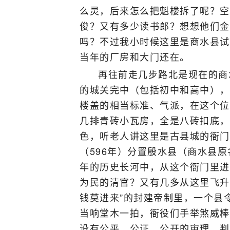
么灵，后来怎么把魁楼拆了呢？空
俊？又有多少读书郎？想想他们金
吗？不过我小时候这里是商水县试
当年的厂房和大门还在。
再往前走几步路北是现在的商
的城关完中（包括初中和高中），
楼盖的相当标准、气派，在这个位
几排青砖小瓦房，全是八砖扣底，
色，听老人讲这里是古县城的衙门
（596年）分置殷水县（商水县
年的历史长河中，从这个衙门里进
为民的清官？又有几多从这里飞升
钱莫进来”的封建帝制里，一个县
当响堂木一拍，衙役们手举煞威棒
没有公平、公证、公开的审理、判