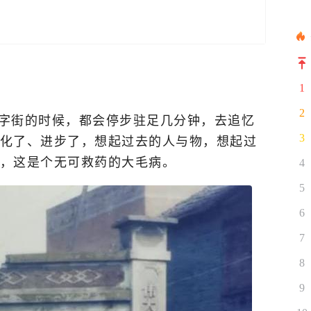
1
2
字街的时候，都会停步驻足几分钟，去追忆
化了、进步了，想起过去的人与物，想起过
3
，这是个无可救药的大毛病。
4
5
6
7
8
9