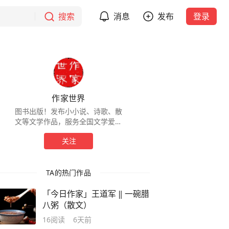
搜索
消息
发布
登录
作家世界
图书出版！发布小小说、诗歌、散
文等文学作品，服务全国文学爱好
者！
关注
TA的热门作品
「今日作家」王道军 ‖ 一碗腊
八粥（散文）
16
阅读
6天前