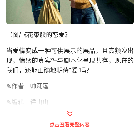
（图/《花束般的恋爱》
当爱情变成一种可供展示的展品，且高频次出
现，情感的真实性与脚本化呈现共存，现在的
我们，还能正确地期待“爱”吗？
✎作者 | 帅芃莲
✎编辑 | 谭山山
“都2024了，谁还看甜宠剧？”
从无感到反感，
点击查看完整内容
带着批判的心态审视影视剧中的言情片段，已
成为年轻人的基本操作。