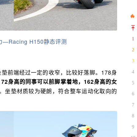
1
Racing H150静态评测
2
3
但坐垫前端经过一定的收窄，比较好落脚。178身
4
172身高的同事可以前脚掌着地，162身高的女
5
。坐垫材质较为硬朗，符合整车运动化取向的
6
7
8
9