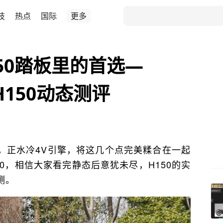
技
热点
国际
更多
50踏板里的首选—
g H150动态测评
，正水冷4V引擎，将这几个点完美糅合在一起
H150，相信大家看完静态后意犹未尽，H150的实
测。