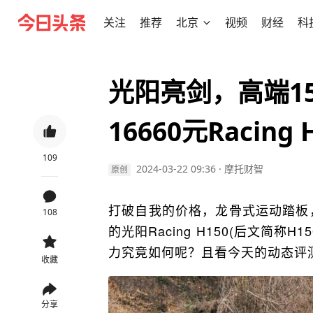
关注
推荐
北京
视频
财经
科
光阳亮剑，高端1
16660元Racin
109
2024-03-22 09:36
·
摩托财智
原创
打破自我的价格，龙骨式运动踏板
108
的光阳Racing H150(后文简称
力究竟如何呢？且看今天的动态评
收藏
分享