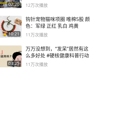
02:20
12万
次播放
钩针宠物猫咪项圈 唯棉5股 颜
色：军绿 正红 乳白 鸡黄
10:21
11万
次播放
万万没想到，“发呆”居然有这
么多好处 #硬核健康科普行动
03:25
11万
次播放