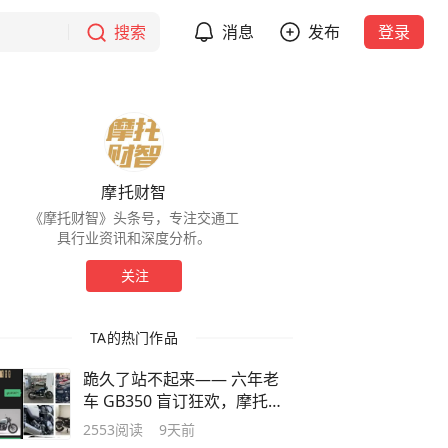
搜索
消息
发布
登录
摩托财智
《摩托财智》头条号，专注交通工
具行业资讯和深度分析。
关注
TA的热门作品
跪久了站不起来—— 六年老
车 GB350 盲订狂欢，摩托圈
是太封闭了吗
2553
阅读
9天前