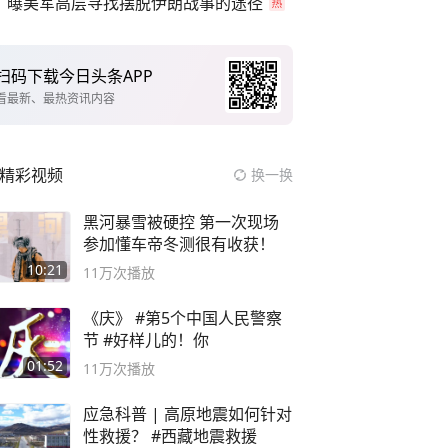
曝美军高层寻找摆脱伊朗战事的途径
扫码下载今日头条APP
看最新、最热资讯内容
精彩视频
换一换
黑河暴雪被硬控 第一次现场
参加懂车帝冬测很有收获！
10:21
11万
次播放
《庆》 #第5个中国人民警察
节 #好样儿的！你
01:52
11万
次播放
应急科普 | 高原地震如何针对
性救援？ #西藏地震救援