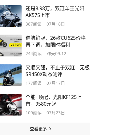
还是8.98万，双缸羊王光阳
AK575上市
387
阅读
07月18日
巡航销冠，26款CU625价格
再下调，加限时福利
244
阅读
昨天09:12
又顺又强，不止于双缸—无极
SR450X动态测评
177
阅读
07月17日
全能+顶配，光阳KF125上
市，9580元起
109
阅读
07月23日
查看更多