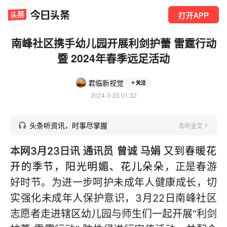
打开APP
南峰社区携手幼儿园开展利剑护蕾 雷霆行动
暨 2024年春季远足活动
君临新视觉
关注
2024-3-23 01:32
头条听资讯，时事尽掌握
去听全文
本网3月23日讯 通讯员 曾诚 马娟
又到春暖花
开的季节，阳光明媚、花儿朵朵
，正是春游
好时节。为进一步呵护未成年人健康成长，切
实强化未成年人保护意识，3月22日南峰社区
志愿者走进辖区幼儿园与师生们一起开展“利剑