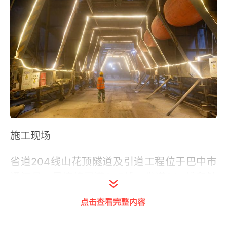
施工现场
省道204线山花顶隧道及引道工程位于巴中市
通江县，是连接国道347线、省道204线和镇
广高速的重要道路，也是我国最大的红军烈士
点击查看完整内容
陵园——川陕革命根据地王坪烈士陵园交通专
项改善实施方案的重要项目之一，被称为缅怀