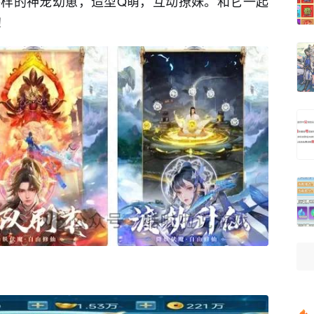
样的神宠幼崽，造型Q萌，互动撩妹。和它一起
！