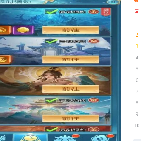
1
2
3
4
5
6
7
8
9
10