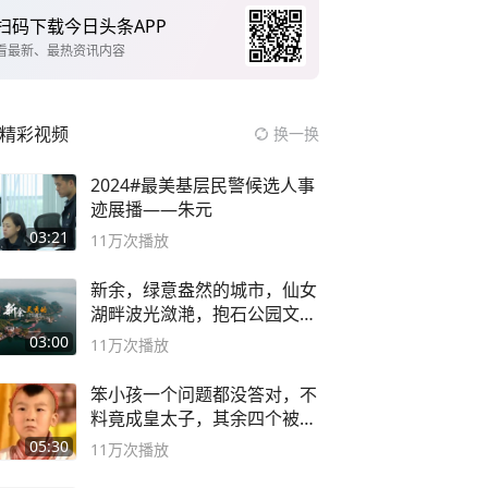
扫码下载今日头条APP
看最新、最热资讯内容
精彩视频
换一换
2024#最美基层民警候选人事
迹展播——朱元
03:21
11万
次播放
新余，绿意盎然的城市，仙女
湖畔波光潋滟，抱石公园文化
深邃……
03:00
11万
次播放
笨小孩一个问题都没答对，不
料竟成皇太子，其余四个被处
死
05:30
11万
次播放