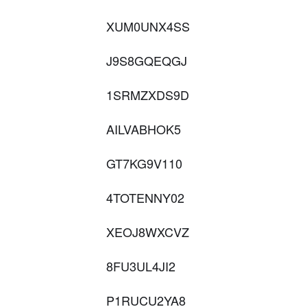
XUM0UNX4SS
J9S8GQEQGJ
1SRMZXDS9D
AILVABHOK5
GT7KG9V110
4TOTENNY02
XEOJ8WXCVZ
8FU3UL4JI2
P1RUCU2YA8