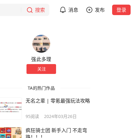
搜索
消息
发布
登录
强此多理
关注
TA的热门作品
无名之辈 | 零氪最强玩法攻略
95
阅读
2024年03月26日
疯狂骑士团 新手入门 不走弯
路！！！