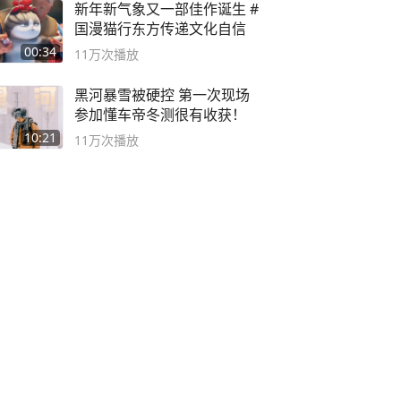
新年新气象又一部佳作诞生 #
国漫猫行东方传递文化自信
00:34
11万
次播放
黑河暴雪被硬控 第一次现场
参加懂车帝冬测很有收获！
10:21
11万
次播放