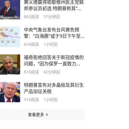
赛义德赢得密歇根州民主党联
邦参议员初选 特朗普称其“充
满仇恨”：他痛恨以色列
862
阅读
57分钟前
中央气象台发布台风黄色预
警：“白海豚”或于9日下午至
10日早晨在浙江到福建北部沿
634
阅读
1小时前
海地区登陆
福奇拒绝回答关于新冠疫情的
问题，“因为保罗一直致力于
将其送进监狱”
610
阅读
42分钟前
特朗普宣布对多晶硅及其衍生
产品加征关税
414
阅读
1小时前
查看更多