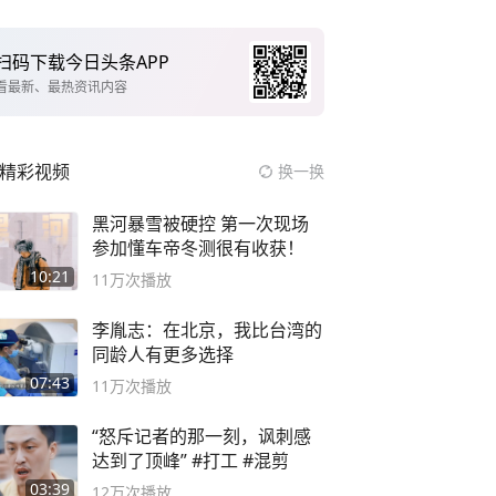
扫码下载今日头条APP
看最新、最热资讯内容
精彩视频
换一换
黑河暴雪被硬控 第一次现场
参加懂车帝冬测很有收获！
10:21
11万
次播放
李胤志：在北京，我比台湾的
同龄人有更多选择
07:43
11万
次播放
“怒斥记者的那一刻，讽刺感
达到了顶峰” #打工 #混剪
03:39
12万
次播放