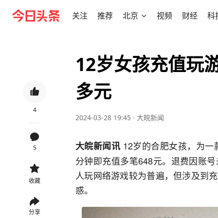
关注
推荐
北京
视频
财经
科
12岁女孩充值玩游
多元
4
2024-03-28 19:45
·
大皖新闻
12岁的合肥女孩，为一
大皖新闻讯
5
分钟即充值多笔648元。退费因账
人玩网络游戏较为普遍，但涉及到充
收藏
惑。
分享