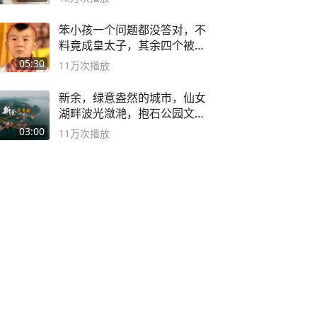
笨小孩一个问题都没答对，不
料竟成皇太子，其余四个被处
死
05:30
11万
次播放
新余，绿意盎然的城市，仙女
湖畔波光潋滟，抱石公园文化
深邃……
03:00
11万
次播放