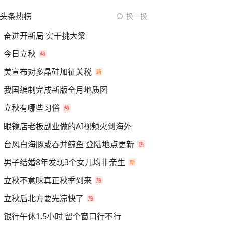
头条热榜
换一换
奋进开新局 实干挑大梁
今日立秋
美宣布对多晶硅加征关税
我国编制完成新版全月地质图
立秋有哪些习俗
眼镜店老板副业做的AI视频火到海外
台风白海豚或吞并鲸鱼 登陆地点更新
男子结婚8年发现3个女儿均非亲生
立秋不意味真正秋季到来
立秋后北方要先凉快了
银行午休1.5小时 留个窗口行不行