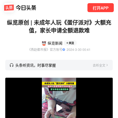
打开APP
纵览原创 | 未成年人玩《蛋仔派对》大额充
值，家长申请全额退款难
纵览新闻
关注
《燕赵都市报》官方账号
  2024-3-30 00:41
头条听资讯，时事尽掌握
去听全文