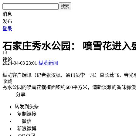
搜索
消息
发布
登录
石家庄秀水公园： 喷雪花进入
13
评论
2024-04-03 23:01
·
纵览新闻
纵览客户端讯（记者张汉枫、通讯员李一凡）草长莺飞，春光
收藏
秀水公园的喷雪花栽植面积约600平方米，清新淡雅的香味弥
分享
转发到头条
复制链接
微信
新浪微博
QQ空间