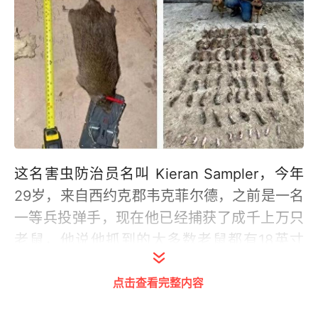
这名害虫防治员名叫 Kieran Sampler，今年
29岁，来自西约克郡韦克菲尔德，之前是一名
一等兵投弹手，现在他已经捕获了成千上万只
老鼠，他说他抓到的大多数老鼠都有18英寸
（约45.72厘米）长，但有一只老鼠比约克郡
点击查看完整内容
梗犬还长，足有22英寸（约55.88厘米）长，
是吉娃娃狗身长的两倍。