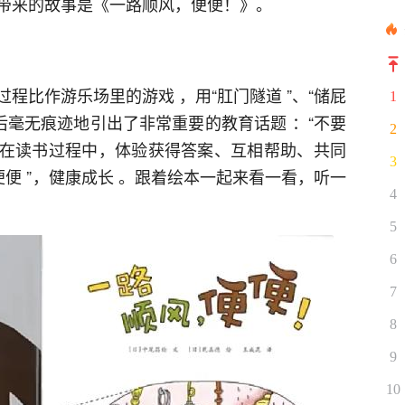
带来的故事是《一路顺风，便便！》。
程比作游乐场里的游戏 ，用“肛门隧道 ”、“储屁
1
后毫无痕迹地引出了非常重要的教育话题 ：“不要
2
朋友在读书过程中，体验获得答案、互相帮助、共同
3
便便 ”，健康成长 。跟着绘本一起来看一看，听一
4
5
6
7
8
9
10