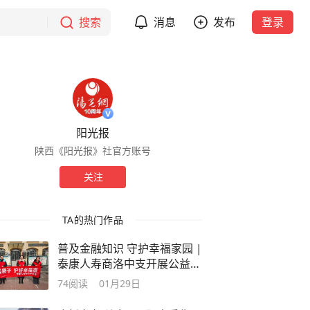
搜索
消息
发布
登录
阳光报
陕西《阳光报》社官方账号
关注
TA的热门作品
普及金融知识 守护幸福家园 |
泰康人寿商洛中支开展公益宣
传活动
74
阅读
01月29日