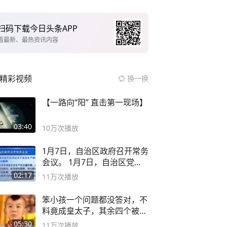
扫码下载今日头条APP
看最新、最热资讯内容
精彩视频
换一换
【一路向“阳” 直击第一现场】
03:40
10万
次播放
1月7日，自治区政府召开常务
会议。 1月7日，自治区党委
副书记
02:17
11万
次播放
笨小孩一个问题都没答对，不
料竟成皇太子，其余四个被处
死
05:30
11万
次播放