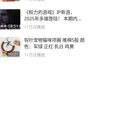
《权力的游戏》IP新游，
2025年多端登陆！ 本期内容
概要
03:51
11万
次播放
钩针宠物猫咪项圈 唯棉5股 颜
色：军绿 正红 乳白 鸡黄
10:21
11万
次播放