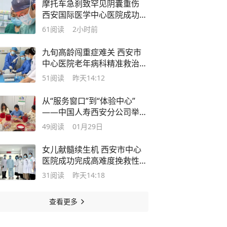
摩托车急刹致罕见阴囊重伤
西安国际医学中心医院成功保
全患者睾丸功能
61
阅读
2小时前
九旬高龄闯重症难关 西安市
中心医院老年病科精准救治超
高龄危重患者
51
阅读
昨天14:12
从“服务窗口”到“体验中心”
——中国人寿西安分公司举办
暖冬活动 探索柜面服务新范
49
阅读
01月29日
式
女儿献髓续生机 西安市中心
医院成功完成高难度挽救性半
相合移植
31
阅读
昨天14:18
查看更多