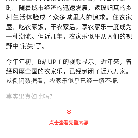
时。随着城市经济的迅速发展，返璞归真的乡
村生活体验成了众多城里人的追求。住农家
屋，吃农家饭，干农家活，享农家乐一度成为
一种潮流。但近几年，农家乐似乎从人们的视
野中“消失”了。
今年年初，B站UP主的视频显示，近年来，曾
经风靡全国的农家乐，已经倒闭了近八万家。
从倒闭数据看，农家乐似乎已经一蹶不振。
事实果真如此吗？
没落：8万家农家乐倒闭
点击查看完整内容
重庆市九龙坡区虎峰村村口，立着一块路标指
示牌，上面标注了12家农家乐的信息。但走进