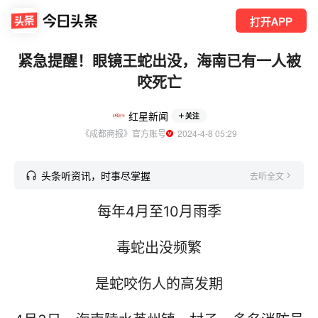
打开APP
紧急提醒！眼镜王蛇出没，海南已有一人被
咬死亡
红星新闻
关注
《成都商报》官方账号
  2024-4-8 05:29
头条听资讯，时事尽掌握
去听全文
每年4月至10月雨季
毒蛇出没频繁
是蛇咬伤人的高发期