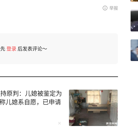
举报
请先
登录
后发表评论～
维持原判：儿媳被鉴定为
坚称儿媳系自愿，已申请