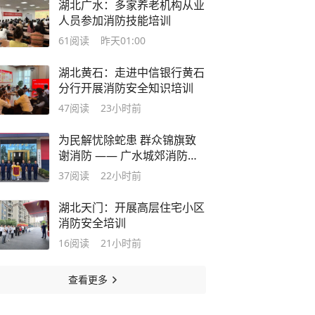
湖北广水：多家养老机构从业
人员参加消防技能培训
61
阅读
昨天01:00
湖北黄石：走进中信银行黄石
分行开展消防安全知识培训
47
阅读
23小时前
为民解忧除蛇患 群众锦旗致
谢消防 —— 广水城郊消防救
援站快速处置蛇类侵扰险情
37
阅读
22小时前
湖北天门：开展高层住宅小区
消防安全培训
16
阅读
21小时前
查看更多