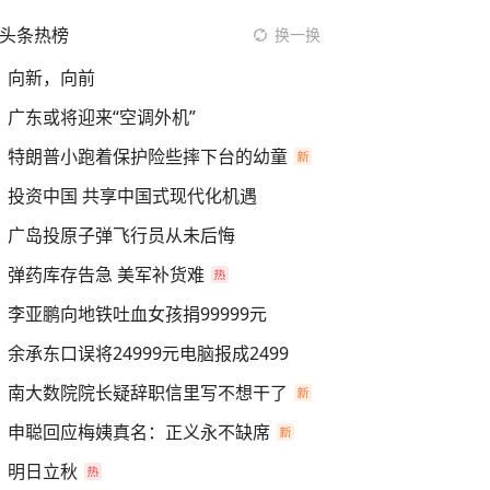
头条热榜
换一换
向新，向前
广东或将迎来“空调外机”
特朗普小跑着保护险些摔下台的幼童
投资中国 共享中国式现代化机遇
广岛投原子弹飞行员从未后悔
弹药库存告急 美军补货难
李亚鹏向地铁吐血女孩捐99999元
余承东口误将24999元电脑报成2499
南大数院院长疑辞职信里写不想干了
申聪回应梅姨真名：正义永不缺席
明日立秋