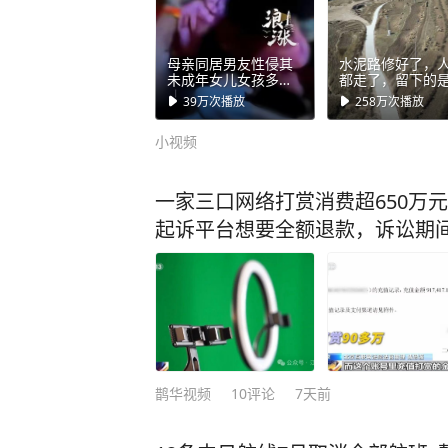
母亲同居男友性侵其
水泥路修好了，
未成年女儿女孩多重
都走了，留下的
残疾 患有发育迟缓女
独和寂静。
39万
次播放
258万
次播放
孩母亲：独自抚养女
儿多年报案后男友就
小视频
失联了 现在很后悔
（编辑：Circle）
一家三口网络打赏消费超650万
起诉平台想要全额退款，诉讼期间
鹊华视频
10
评论
7天前