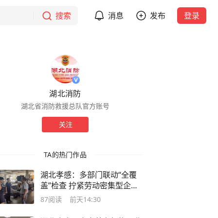
搜索
消息
发布
登录
湖北消防
湖北省消防救援总队官方账号
关注
TA的热门作品
湖北孝感：多部门联动“全覆
盖”检查 拧紧劳动密集型企业
“安全阀”
87
阅读
前天14:30