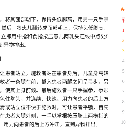
，将其面部朝下，保持头低脚高，用另一只手掌
。然后，将患儿翻转成面部朝上，保持头低脚高，
1
立即用中指和食指按压患儿两乳头连线中点处5
2
到异物排出。
3
时
4
5
让患者站立，施救者站在患者身后，儿童身高较
救者一条腿在前，插入患者两腿之间呈弓步，另
6
，使其上身前倾。最后施救者一只手握拳，拳眼
7
包住拳头，并连续、快速、用力向患者的后上方
8
清或站立位不便于施救时，可让患者平躺，首先
9
在患者大腿外侧，一手以掌根按压脐上两横指的
10
、用力向患者的后上方冲击，直到异物排出。