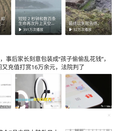
人却
短短 2 秒钟和数百条
是孤
生命再次升上天空！
最终以失败告终。
新西兰航空的航班
391万
次播放
32万
次播放
NZ272 即将降落在惠
灵顿。飞机轮子已经
触及跑道，就在这
时，大雨和突然袭来
的风切变改变了这一
切。在那一瞬间，飞
元，事后家长刻意包装成“孩子偷偷乱花钱”，
行员做出了一个将所
有乘客安全置于首位
又充值打赏16万余元，法院判了
以上的决定。飞机再
次升空，片刻后安全
着陆。这就是经验和
在正确时机做出正确
决定的区别。一个正
确的决定可以挽救数
百个家庭的微笑。你
有没有见过这样的复
飞着陆？👇