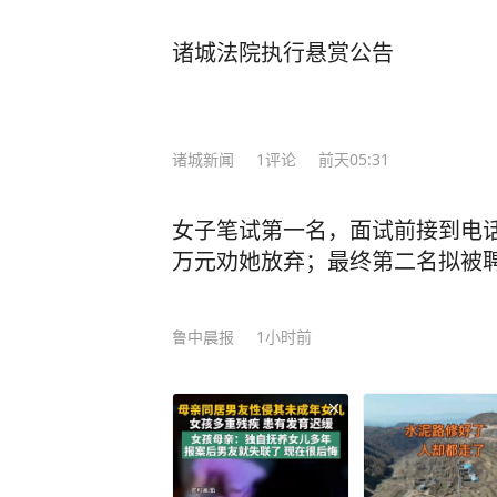
诸城法院执行悬赏公告
诸城新闻
1
评论
前天05:31
女子笔试第一名，面试前接到电
万元劝她放弃；最终第二名拟被
鲁中晨报
1小时前