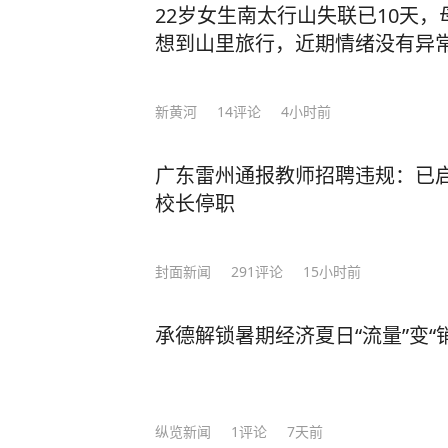
22岁女生南太行山失联已10天
想到山里旅行，近期情绪没有异
新黄河
14
评论
4小时前
广东雷州通报教师招聘违规：已
校长停职
封面新闻
291
评论
15小时前
承德解锁暑期经济夏日“流量”变“
纵览新闻
1
评论
7天前