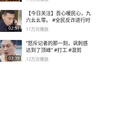
【今日关注】吾心暖民心，九
六幺幺零。 #全民反诈进行时
02:51
11万
次播放
“怒斥记者的那一刻，讽刺感
达到了顶峰” #打工 #混剪
03:39
12万
次播放