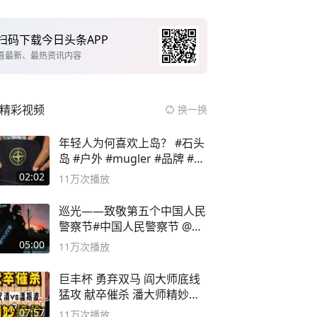
扫码下载今日头条APP
看最新、最热资讯内容
精彩视频
换一换
年轻人为何喜欢上岛？ #石头
岛 #户外 #mugler #品牌 #足
球流氓
02:02
11万
次播放
巡光——致敬第五个中国人民
警察节#中国人民警察节 @抖
音小助手
05:00
11万
次播放
巨丰杯 勇弃双马 阎大师底线
猛攻 献卒催杀 潘大师精妙入
局
07:57
11万
次播放