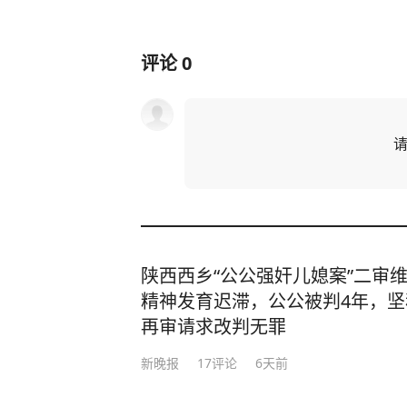
评论
0
陕西西乡“公公强奸儿媳案”二审
精神发育迟滞，公公被判4年，
再审请求改判无罪
新晚报
17
评论
6天前