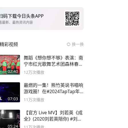
扫码下载今日头条APP
看最新、最热资讯内容
精彩视频
换一换
舞蹈《想你想不够》表演：南
宁市红光歌舞艺术团森林春红
舞蹈队。
02:40
12万
次播放
最燃的一集！熊竹英说书唱响
游戏圈！在#2024TapTap年
度游戏大赏
07:03
11万
次播放
【官方 Live MV】刘若英《成
全》(2020刘若英陪你) #刘若
英 #成全
05:24
11万
次播放