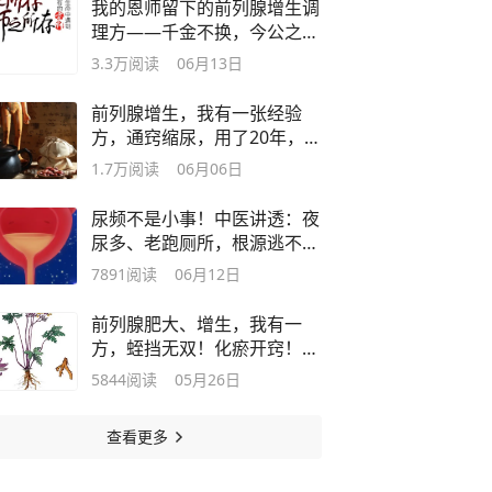
我的恩师留下的前列腺增生调
理方——千金不换，今公之于
众！
3.3万
阅读
06月13日
前列腺增生，我有一张经验
方，通窍缩尿，用了20年，效
果出众！
1.7万
阅读
06月06日
尿频不是小事！中医讲透：夜
尿多、老跑厕所，根源逃不出
5个原因
7891
阅读
06月12日
前列腺肥大、增生，我有一
方，蛭挡无双！化瘀开窍！突
增时长
5844
阅读
05月26日
查看更多