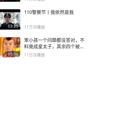
110警察节丨我依然是我
03:25
11万
次播放
笨小孩一个问题都没答对，不
料竟成皇太子，其余四个被处
死
05:30
11万
次播放