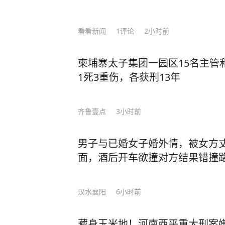
看看新闻
1
评论
2小时前
柬埔寨太子集团一园区15名主管
1死3重伤，各获刑13年
齐鲁壹点
3小时前
男子与已婚女子婚外情，被女方
面，酒后开车欲撞对方结果错撞
汉水襄阳
6小时前
藏身玉米地！河南西平重大刑案