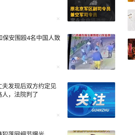
和保安围殴4名中国人致
丈夫发现后双方约定见
路人，法院判了
嫌犯落网细节曝光