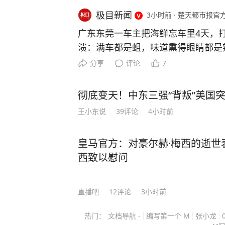
极目新闻
3小时前
·
楚天都市报官
广东东莞一车主把海鲜忘车里4天，
溃：满车都是蛆，味道熏得眼睛都是
主大夏天把海鲜忘车里4天，打开门
分享
评论
7
美容工作室店主李先生称，车主买了
备箱拿回家了，还有一箱放后排忘拿
彻底变天！中东三强“背叛”美国
烂生了蛆，爬得满车都是。地毯上的
王小东说
39
评论
4小时前
眼睛都是辣的。提醒各位车主购买东
及时拿回家，放在车里会因暴晒腐烂
皇马官方：对豪尔赫·梅西的逝世
） 更多精彩资讯请在应用市场下载“
西致以慰问
权请勿转载，欢迎提供新闻线索，一
报料热线027-86777777。
直播吧
12
评论
3小时前
热门：
文档导航 -
编写第一个 M
张小龙