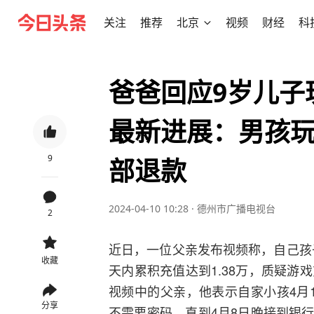
关注
推荐
北京
视频
财经
科
爸爸回应9岁儿子
最新进展：男孩
9
部退款
2024-04-10 10:28
·
德州市广播电视台
2
近日，一位父亲发布视频称，自己孩子
收藏
天内累积充值达到1.38万，质疑游
视频中的父亲，他表示自家小孩4月
分享
不需要密码，直到4月8日晚接到银