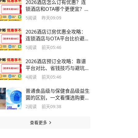
2026酒店怎么订有优惠？连
锁酒店和OTA哪个更便宜？订
酒店省钱技巧：平台、会员、
5
阅读
昨天09:09
时间、避坑全攻略
2026酒店订房优惠全攻略：
连锁酒店与OTA平台比价避坑
省钱实测
5
阅读
前天05:46
2026酒店预订全攻略：靠谱
平台对比、省钱技巧与避坑指
南，实测教你如何低价预订
4
阅读
前天05:46
普通食品级与保健食品级益生
菌的区别，一文看懂选购要点
指南
2
阅读
前天09:38
查看更多