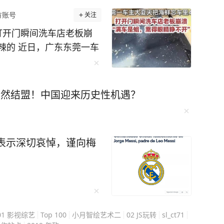
方账号
关注
打开门瞬间洗车店老板崩
辣的 近日，广东东莞一车
瞬间洗车店老板崩溃。汽车
5箱海鲜，有4箱海鲜在后
，结果在车里放了4天后腐
突然结盟！中国迎来历史性机遇？
湿水味道非常上头，熏得
西尤其食品类的，一定要
变质。 （来源：荔枝新闻
表示深切哀悼，谨向梅
极目新闻”客户端，未经授
经采纳即付报酬。24小时
01 影视综艺
Top 100
小月智绘艺术二
02 JS玩转
sl_ct71