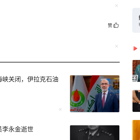
赞
海峡关闭，伊拉克石油
员李永金逝世