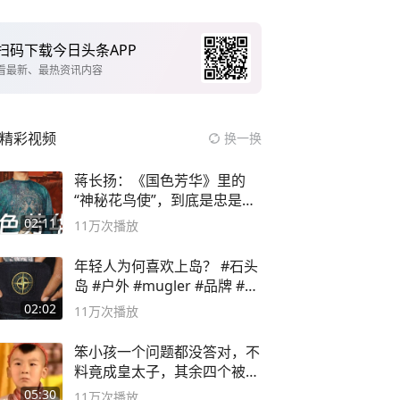
扫码下载今日头条APP
看最新、最热资讯内容
精彩视频
换一换
蒋长扬：《国色芳华》里的
“神秘花鸟使”，到底是忠是
奸？
02:11
11万
次播放
年轻人为何喜欢上岛？ #石头
岛 #户外 #mugler #品牌 #足
球流氓
02:02
11万
次播放
笨小孩一个问题都没答对，不
料竟成皇太子，其余四个被处
死
05:30
11万
次播放