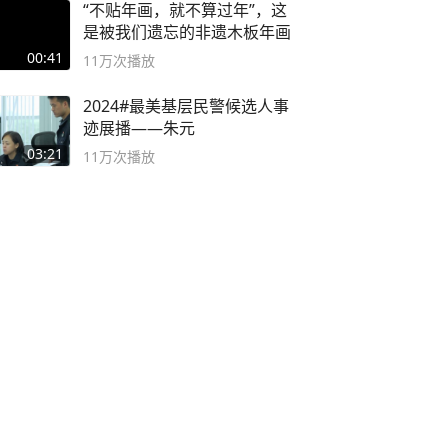
“不贴年画，就不算过年”，这
是被我们遗忘的非遗木板年画
00:41
11万
次播放
2024#最美基层民警候选人事
迹展播——朱元
03:21
11万
次播放