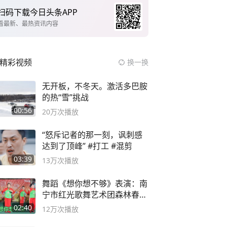
扫码下载今日头条APP
看最新、最热资讯内容
精彩视频
换一换
无开板，不冬天。激活多巴胺
的热“雪”挑战
00:56
20万
次播放
“怒斥记者的那一刻，讽刺感
达到了顶峰” #打工 #混剪
03:39
13万
次播放
舞蹈《想你想不够》表演：南
宁市红光歌舞艺术团森林春红
舞蹈队。
02:40
12万
次播放