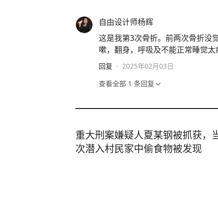
自由设计师杨辉
这是我第3次骨折。前两次骨折没
嗽，翻身，呼吸及不能正常睡觉太
回复
·
2025年02月03日
查看全部
1
条回复
重大刑案嫌疑人夏某钢被抓获，当
次潜入村民家中偷食物被发现
齐鲁壹点
20
评论
21小时前
失联已达13天！“有点眉目，基