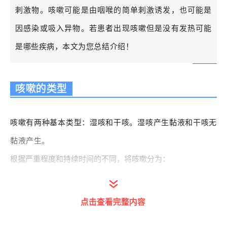
刺激物。咳嗽可能是由咽喉的简单刺激诱发，也可能是
因感染或吸入异物。
若患者出现咳嗽但是没有发热可能
是哪些疾病，本文为您总结介绍！
咳嗽的类型
咳嗽有两种基本类型：
湿咳和干咳。
湿咳产生黏液和干咳无
黏液产生。
根据严重程度和持续时间的不同，将咳嗽分为：
• 急性：持续时间＜3周
• 亚急性：持续时间3~8周和感染诱因消失后，仍持续存在
点击查看完整内容
• 慢性：持续时间＞8周，可能由慢性呼吸系统疾病诱发