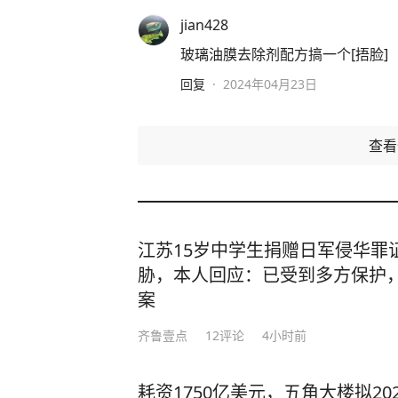
jian428
玻璃油膜去除剂配方搞一个[捂脸]
回复
·
2024年04月23日
查
江苏15岁中学生捐赠日军侵华罪
胁，本人回应：已受到多方保护
案
齐鲁壹点
12
评论
4小时前
耗资1750亿美元，五角大楼拟20