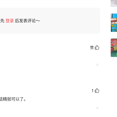
请先
登录
后发表评论～
赞
1
洁精就可以了。