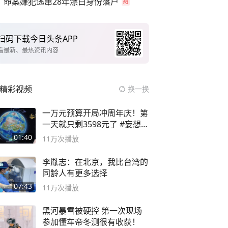
命案嫌犯逃窜28年漂白身份落户
扫码下载今日头条APP
看最新、最热资讯内容
精彩视频
换一换
一万元预算开局冲周年庆！第
一天就只剩3598元了 #妄想山
海
01:40
11万
次播放
李胤志：在北京，我比台湾的
同龄人有更多选择
07:43
11万
次播放
黑河暴雪被硬控 第一次现场
参加懂车帝冬测很有收获！