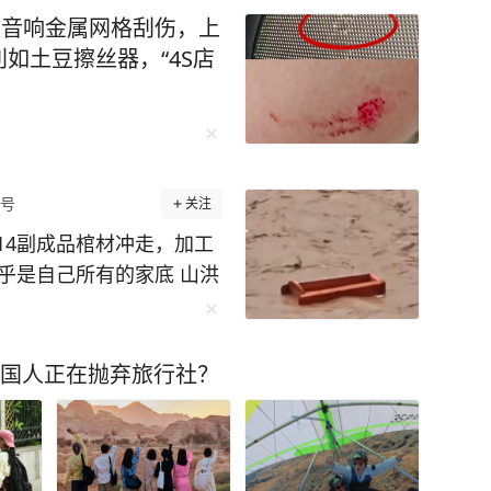
“你喝了一瓶啤酒，还自告
被音响金属网格刮伤，上
走吗？”现场警力立即对舒
如土豆擦丝器，“4S店
5毫克/100毫升，涉嫌醉
院进行血液酒精检测，结
酒驾驶。 经询问，舒某前晚8
酒后入睡，次日0时醒来，
号
关注
机动车前往家对面的加油
动车的违法行为，被交管部
14副成品棺材冲走，加工
重新考取，并处罚款150
乎是自己所有的家底 山洪
忽视，也是对他人生命的漠
毁，损失超40万元。 8
 来源 钱江晚报 杭州交
，厂房紧邻河道，6日山洪
更多精彩资讯请在应用市场
算抢救物资，见水势凶猛
中国人正在抛弃旅行社？
勿转载，欢迎提供新闻线
冲走，包含10副油柏棺
27-86777777。
材；带锯、多片锯等加工机
外岸边。 52岁的毛先生
的家底，粗略核算各项损