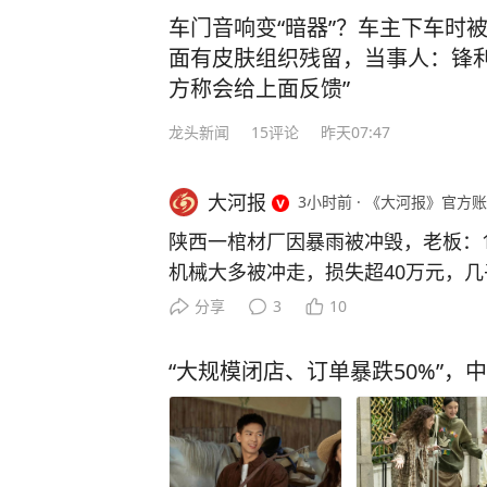
语顿、想撤离之时，交警将其拦下：
车门音响变“暗器”？车主下车时
奋勇地送上来！你觉得我现在会让你
面有皮肤组织残留，当事人：锋利
某开展吹气式酒精检测，初步结果为9
方称会给上面反馈”
酒驾驶机动车。随后，舒某被带至医
龙头新闻
15
评论
昨天07:47
果为118.2毫克/100毫升，属于醉
时左右连续饮用过两瓶啤酒及二两白
大河报
3小时前
·
《大河报》官方账
心存侥幸，自认为酒气已消，便驾驶
站充电。 最终，舒某因醉酒驾驶机
陕西一棺材厂因暴雨被冲毁，老板：
门依法吊销机动车驾驶证，5年内不得
机械大多被冲走，损失超40万元，几
0元。 酒驾醉驾既是对自身安全的
过境，陕西商洛山阳县一棺材厂家被冲
分享
3
10
视。侥幸驾驶，必将受到法律的严惩。
月7日，商户毛先生告诉@九派新闻 
警 （来源：钱江晚报 杭州交警） 
奔袭而下，涌入厂房。毛先生原本打
“大规模闭店、订单暴跌50%”，
下载“极目新闻”客户端，未经授权请
只能紧急撤离。洪水将14副成品棺材
索，一经采纳即付报酬。24小时报料热线0
材、4副椿木棺材，还有多块棺木板
械大多被冲走，仅一台带锯被冲到百米
称，被损毁的几乎是自己一辈子积攒