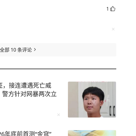
1
看全部
10
条评论
证，接连遭遇死亡威
，警方针对网暴两次立
26年底前首测“金穹”