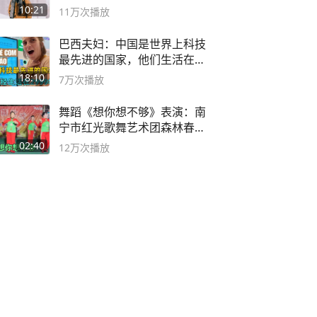
10:21
11万
次播放
巴西夫妇：中国是世界上科技
最先进的国家，他们生活在
2999年
18:10
7万
次播放
舞蹈《想你想不够》表演：南
宁市红光歌舞艺术团森林春红
舞蹈队。
02:40
12万
次播放