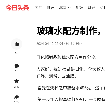
关注
推荐
北京
视频
财经
科
玻璃水配方制作
2024-04-12 22:04
·
杨哥讲日化
40
日化畅销品玻璃水配方制作分享。
大家好，我是杨哥讲日化。今天教大
10
润湿、润滑、去油膜。
·首先在烧杯之中准备水496克，这
收藏
·第一步加入烷基糖苷APG，一克就
分享