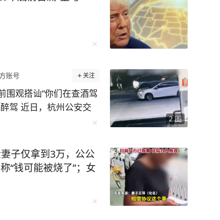
方账号
关注
前围观搭讪“你们在查酒驾
醉驾 近日，杭州公安交
2
图
的违法案例。一起来看看
杭公安交管大队五常中队执勤
等候充电位的舒某见有交
金妻子仅拿到3万，公公
观“吃瓜”，并主动向交
称“钱可能被烧了”；女
兀的问话立刻引起了执勤交
故，怎么了？”面对交警
瓶啤酒，我怕你查酒驾，我
在场警力。正当舒某一时