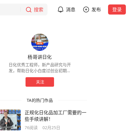
搜索
消息
发布
登录
杨哥讲日化
日化优秀工程师，新产品研究与开
发，帮助日化小白度过创业初期难
关！担任全国107家大型日化工厂技
关注
术顾问，13年的日化日化生产经
验，自产自销！
TA的热门作品
正规化日化品加工厂需要的一
些手续讲解！
76
阅读
02月25日