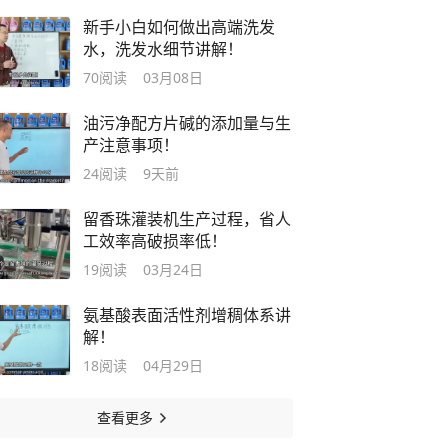
新手小白如何做出高端洗发
水，洗发水细节讲解！
70
阅读
03月08日
油污净配方片碱的添加量与生
产注意事项！
24
阅读
9天前
留香珠灌装机生产过程，省人
工效率高破损率低！
19
阅读
03月24日
氨基酸表面活性剂增稠体系讲
解！
18
阅读
04月29日
查看更多