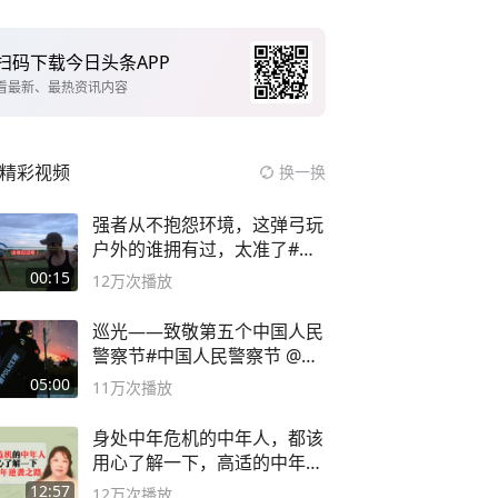
扫码下载今日头条APP
看最新、最热资讯内容
精彩视频
换一换
强者从不抱怨环境，这弹弓玩
户外的谁拥有过，太准了#弹
弓#户外
00:15
12万
次播放
巡光——致敬第五个中国人民
警察节#中国人民警察节 @抖
音小助手
05:00
11万
次播放
身处中年危机的中年人，都该
用心了解一下，高适的中年逆
袭之路
12:57
12万
次播放