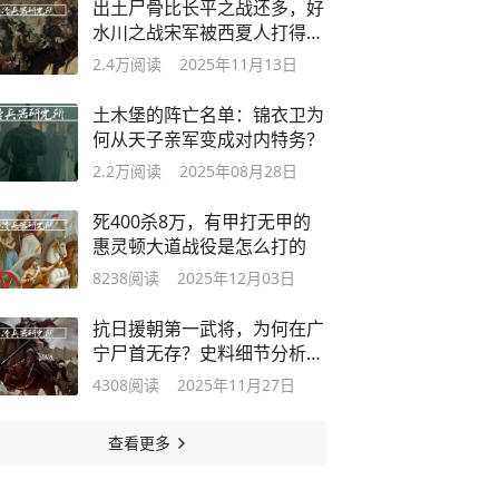
出土尸骨比长平之战还多，好
水川之战宋军被西夏人打得有
多惨
2.4万
阅读
2025年11月13日
土木堡的阵亡名单：锦衣卫为
何从天子亲军变成对内特务？
2.2万
阅读
2025年08月28日
死400杀8万，有甲打无甲的
惠灵顿大道战役是怎么打的
8238
阅读
2025年12月03日
抗日援朝第一武将，为何在广
宁尸首无存？史料细节分析李
如松之死
4308
阅读
2025年11月27日
查看更多