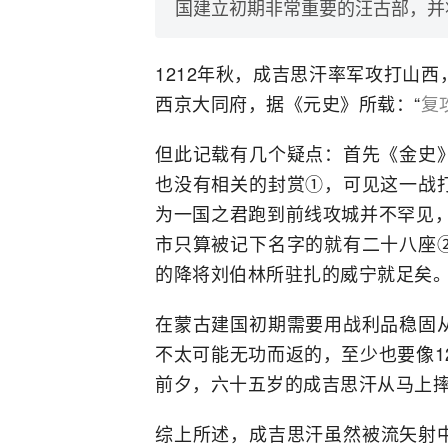
国建立初期非常重要的汪古部，并
1212年秋，成吉思汗率军攻打山
西京大同府，据《元史》所载：“
复
但此记载有几个疑点：首先《金史
也没有相关的封赏①，可见这一战
为一国之君跑到前线攻城并不罕见，
市只算被记下名字的就有二十八座
的降将刘伯林所驻扎的威宁就足矣
在蒙古建国初期需要用战利品稳固
不太可能无功而返的，至少也要像1
前夕，六十五岁的成吉思汗从马上
综上所述，成吉思汗虽然被流矢射