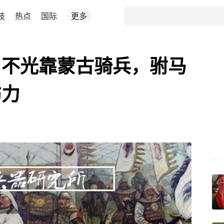
技
热点
国际
更多
，不光靠蒙古骑兵，驸马
伤力