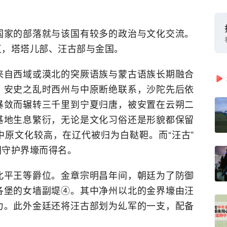
国家的部落就与该国有较多的政治与文化交流。
辽，塔塔儿部、汪古部与金国。
来自西域或漠北的突厥语族与蒙古语族长期融合
，安史之乱时西州与中原断绝联系，沙陀先后依
暴敛而辗转三千里到宁夏归唐，被安置在云朔二
基地生息繁衍，无论是文化习俗还是形貌都保留
原文化较高，在辽代被归为白鞑靼。而“汪古”
朝守护界壕而得名。
北平王等爵位。金章宗明昌年间，朝廷为了防御
各堡的女墙副堤④。其中净州以北的金界壕由汪
力。此外金廷还将汪古部划为乣军的一支，配备