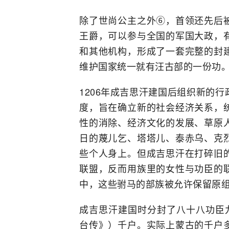
除了世尚公主之外⑥，首领还先后
王爵，可以参与全国的军国大政，
和其他机构，形成了一套完整的封
维护国家统一就有汪古部的一份功
1206年成吉思汗建国后组织新的
度，旨在确立新的社会经济关系，
性的消除、经济文化的发展、草原
日的蔑儿乞、塔塔儿、泰赤乌、克
些个人身上。但成吉思汗在打碎旧
联盟，反而用族里的女性与功臣的
中，这些驸马的部族被允许保留原
成吉思汗建国时分封了八十八功臣九
台传》）千户。实际上蒙古的千户