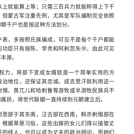
以上就能算上等；只需三百兵力就能称得上下千
，但蒙古军注重先例，尤其是军队编制完全依照
初期千户也是按这种方法划分。
户表，多按照氏族编成，可见不是每个千户都能
的功臣只有按陈、孛秃和阿剌忽失⑩，由此可见
不丰厚。
权力，将部下变成女婿就是一个简单实用的方
政治地位，还保证其忠诚。成吉思汗就利用这一
剌惕、畏兀儿和哈剌鲁等游牧或半游牧民族兵不
和属民，将世代联姻一直持续到元朝建立后。
烈思部于其东南，汪古部在西南，斡亦剌惕部在
。根据草原习俗，这些出嫁的女儿们得以接管丈
汗的线人，也可以成为丈夫的政治顾问，而她们