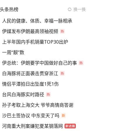
头条热榜
换一换
人民的健康、体质、幸福一脉相承
伊媒发布伊朗最高领袖视频
上半年国内手机销量TOP30出炉
一周“靓”数
伊总统：伊朗要学中国做好自己的事
白海豚将正面袭击贯穿浙江
情侣平潭拍日出坠崖1死1伤
台风白海豚实时路径
孙子考取上海交大 爷爷高情商答谢
沙巴土签协议 中东变天了吗
河南重大刑案嫌犯夏某钢落网