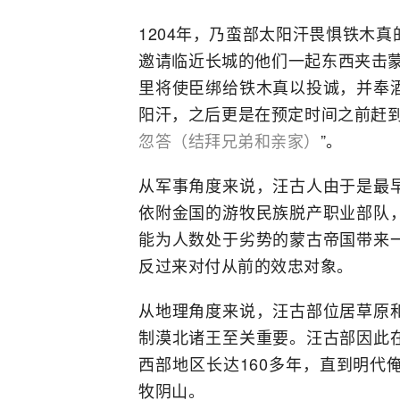
1204年，乃蛮部太阳汗畏惧铁木
邀请临近长城的他们一起东西夹击蒙
里将使臣绑给铁木真以投诚，并奉
阳汗，之后更是在预定时间之前赶到
忽答（结拜兄弟和亲家）
”。
从军事角度来说，汪古人由于是最
依附金国的游牧民族脱产职业部队
能为人数处于劣势的蒙古帝国带来
反过来对付从前的效忠对象。
从地理角度来说，汪古部位居草原
制漠北诸王至关重要。汪古部因此
西部地区长达160多年，直到明代
牧阴山。