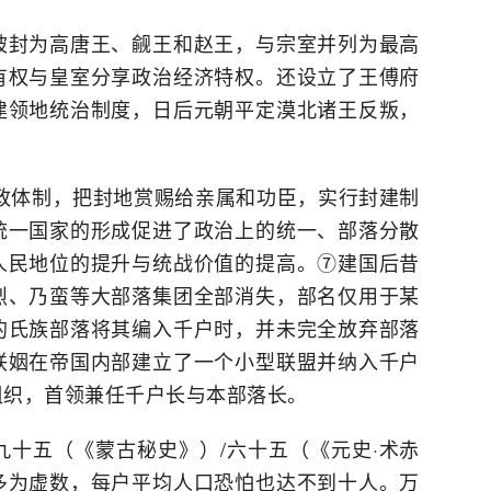
被封为高唐王、觎王和赵王，与宗室并列为最高
有权与皇室分享政治经济特权。还设立了王傅府
建领地统治制度，日后元朝平定漠北诸王反叛，
。
行政体制，把封地赏赐给亲属和功臣，实行封建制
统一国家的形成促进了政治上的统一、部落分散
人民地位的提升与统战价值的提高。⑦建国后昔
烈、乃蛮等大部落集团全部消失，部名仅用于某
的氏族部落将其编入千户时，并未完全放弃部落
联姻在帝国内部建立了一个小型联盟并纳入千户
组织，首领兼任千户长与本部落长。
十五（《蒙古秘史》）/六十五（《元史·术赤
多为虚数，每户平均人口恐怕也达不到十人。万