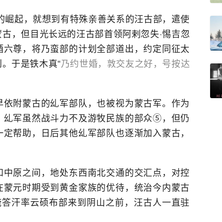
真的崛起，就想到有特殊亲善关系的汪古部，遣使
古，但目光长远的汪古部首领阿剌忽失·惕吉忽
酒六尊，将乃蛮部的计划全部道出，约定同征太
。于是铁木真“
乃约世婚，敦交友之好，号按达
早依附蒙古的乣军部队，也被视为蒙古军。作为
，乣军虽然战斗力不及游牧民族的部众⑤，但仍
一定帮助，日后其他乣军部队也逐渐加入蒙古，
和中原之间，地处东西南北交通的交汇点，对控
在蒙元时期受到黄金家族的优待，统治今内蒙古
俺答汗率云硕布部来到阴山之前，汪古人一直驻