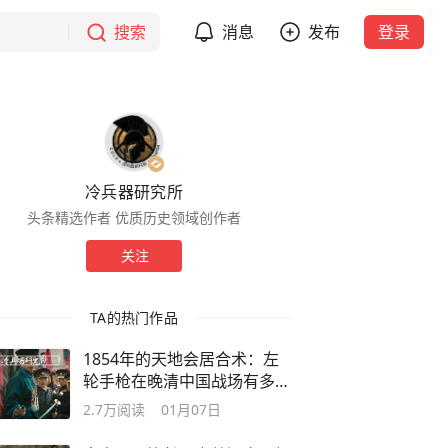
搜索
消息
发布
登录
冷兵器研究所
头条精选作者 优质历史领域创作者
关注
TA的热门作品
1854年的天地会居合术：左
轮手枪在晚清中国战场有多受
欢迎？
2.7万
阅读
01月07日