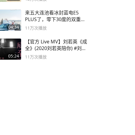
来五大连池看冰封蓝电E5
PLUS了，零下30度的双重冰
封40小时全录
04:34
11万
次播放
【官方 Live MV】刘若英《成
全》(2020刘若英陪你) #刘若
英 #成全
05:24
11万
次播放