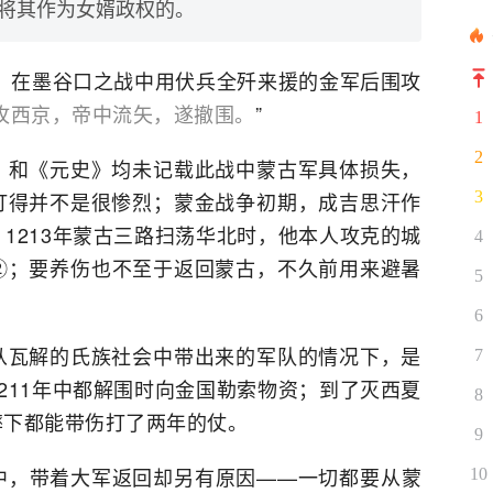
将其作为女婿政权的。
西，在墨谷口之战中用伏兵全歼来援的金军后围攻
攻西京，帝中流矢，遂撤围。
”
1
2
》和《元史》均未记载此战中蒙古军具体损失，
打得并不是很惨烈；蒙金战争初期，成吉思汗作
3
1213年蒙古三路扫荡华北时，他本人攻克的城
4
②；要养伤也不至于返回蒙古，不久前用来避暑
5
。
6
从瓦解的氏族社会中带出来的军队的情况下，是
7
211年中都解围时向金国勒索物资；到了灭西夏
8
摔下都能带伤打了两年的仗。
9
中，带着大军返回却另有原因——一切都要从蒙
10