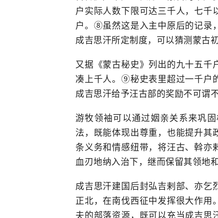
户实际人数下限可达三千人，七千
户。⑧虽然这是入主中原后的记录
成吉思汗所定制度，可以猜测蒙古
又据《蒙古秘史》列出的九十五千
凑上千人。⑨秘史表里超过一千户
成吉思汗给予汪古部的奖励不可谓
游牧领袖可以通过姻亲关系来巩固
法，既能体现出尊重，也能提升其
条义务和情感纽带，将汪古、斡亦
血刃地纳入治下，继而保留其领地
成吉思汗建国后封弘吉剌部、亦乞
正北，在南伐西征中发挥很大作用
夫的部落资源，既可以充当成吉思