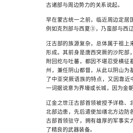
古诸部与周边势力的关系说起。
早在蒙古统一之前，临近周边定居
例如克烈部与西夏③，乃蛮部与西
汪古部的族源复杂，总体属于祖上
形成。其前身是唐西突厥的沙陀部
附回纥与吐蕃，都因不堪忍受横征
州，兼任阴山都督，从此以阴山为
了中亚突厥语族的特点，又因靠近中
一词据说意为界壕或长城，因为金
辽金之世汪古部首领被授予详稳、
北部边患，先后遣使加缮北方边防
古部首领驻守，拥有雄厚的军事实
了精良的武器装备。