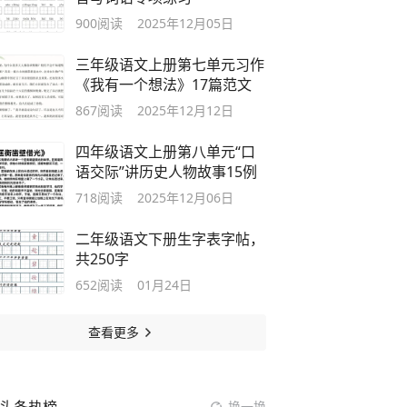
900
阅读
2025年12月05日
三年级语文上册第七单元习作
《我有一个想法》17篇范文
867
阅读
2025年12月12日
四年级语文上册第八单元“口
语交际”讲历史人物故事15例
718
阅读
2025年12月06日
二年级语文下册生字表字帖，
共250字
652
阅读
01月24日
查看更多
换一换