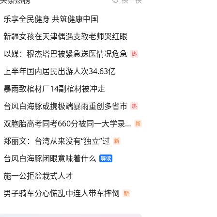
头条热榜
乐享全民健身 共筑健康中国
新疆女孩在天津偶遇支教老师哭红眼
以媒：穆杰塔巴被紧急送医情况危急
上半年国内居民出游人次34.63亿
暴雨致棺材厂14副棺材被冲走
台风白海豚或携极端暴雨重创多省市
双胞胎高考同考660分被同一大学录取
郑丽文：台湾从来没有“独立”过
台风白海豚闭眼意味着什么
施一公拒盆栽式人才
男子骑车分心慌乱中连人带车摔倒