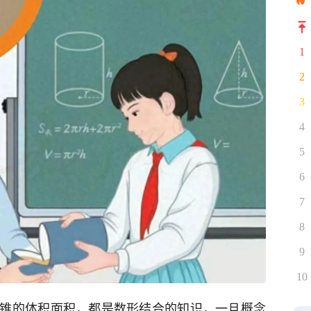
1
2
3
4
5
6
7
8
9
10
锥的体积面积，都是数形结合的知识，一旦概念