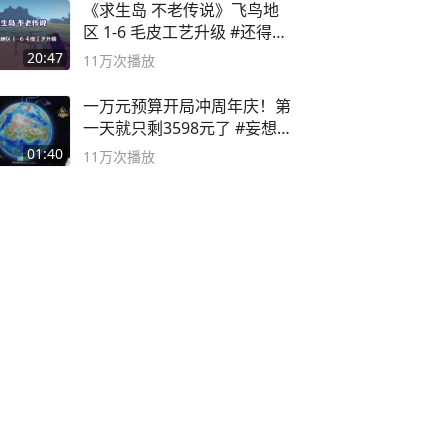
《求生岛 不老传说》飞鸟地
区 1-6 毛皮工艺升级 #还得是
主机大作
20:47
11万
次播放
一万元预算开局冲周年庆！第
一天就只剩3598元了 #妄想山
海
01:40
11万
次播放