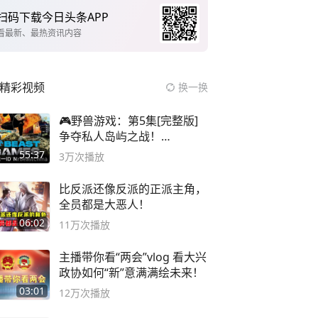
扫码下载今日头条APP
看最新、最热资讯内容
精彩视频
换一换
🎮野兽游戏：第5集[完整版]
争夺私人岛屿之战！
#MrBeastChina
55:37
3万
次播放
比反派还像反派的正派主角，
全员都是大恶人！
06:02
11万
次播放
主播带你看“两会”vlog 看大兴
政协如何“新”意满满绘未来！
03:01
12万
次播放