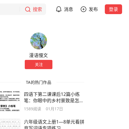
搜索
消息
发布
登录
漫语慢文
关注
TA的热门作品
四语下第二课课后12篇小练
笔：你眼中的乡村景致是怎么
样的？
1589
阅读
01月17日
六年级语文上册1—8单元看拼
音写词语专项练习