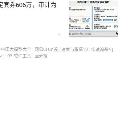
吴某向袁某转账199999
定套券606万，审计为
结婚后，袁某主动返还9万
新组建的婚姻也由此开始，婚
展。 2023年6月，袁
治疗，仅过了1个月，吴某
求没有得到支持。 病情
中国大模型大全
网易CFun设
速度与激情10
疾速追杀4 J
月，她因病去世，到了202
at
03-软件工具
画分镜
不再是袁某，而是袁某的父
余的109999元彩礼，
某家属在庭审中提出，袁
责任，剩余彩礼也已经用
有这笔钱，也没有因为袁
为，现有证据无法证明3名
某的全部诉讼请求。 这
人把彩礼当成了一笔带有
就算逐渐“赚回来”；婚