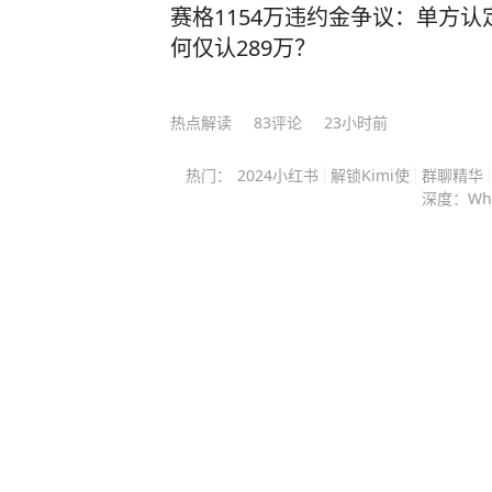
东男子吴某与袁某准备再婚，订婚前，
赛格1154万违约金争议：单方认
元，款项被认定为彩礼。 两人登记
何仅认289万？
元，实际留下109999元，一段重
后的日子并没有按照两人设想的方向发
热点解读
83
评论
23小时前
某被确诊患有白血病，随后前往北京
便向法院提起离婚诉讼，不过这次诉
热门：
2024小红书
解锁Kimi使
群聊精华
没有给袁某留下太多时间，2024年3
深度：Wh
5年，吴某再次走进法院，这次被告
母和未成年女儿。 吴某要求3人返还剩
同时交还结婚时赠送的黄金首饰，袁
某患病期间，吴某没有尽到相应扶养
于赴京治疗等开支。 他们既没有占
某去世获得相应利益，法院审理后认
被告从相关财物中获利，最终驳回吴
起案件最容易引发争议的地方，是有
期限的婚姻本金，夫妻生活得久，彩礼