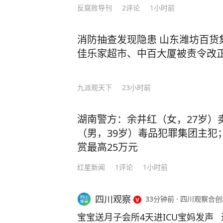
反腐败导刊
2
评论
1小时前
消防抽查发现隐患 山东潍坊百货
佳乐家超市、中百大厦被责令改
九派观天下
23小时前
湖南警方：余井红（女，27岁）
（男，39岁）毒品犯罪集团主犯
赏最高25万元
红星新闻
1
评论
1小时前
四川观察
33分钟前
·
四川观察合创新媒
宝宝送月子会所4天进ICU宝妈发声