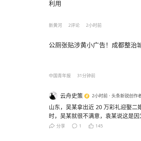
利用
新黄河
2
评论
2小时前
公厕张贴涉黄小广告！成都整治城
中国青年报
31分钟前
云舟史策
2小时前
·
头条新锐创作
山东，吴某拿出近 20 万彩礼迎娶
时，吴某就很不满意，袁某说这是因
看了一下，女方竟然得了病！吴某想
分享
1
145
袁某就不在了，吴某直接上门讨要彩礼