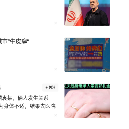
市“牛皮癣”
者
关注
二婚袁某，俩人发生关系
为身体不适，结果去医院
离婚被拒，只过了半年，
闹！ 2023年2月，山