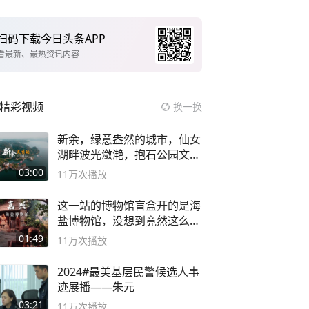
扫码下载今日头条APP
看最新、最热资讯内容
精彩视频
换一换
新余，绿意盎然的城市，仙女
湖畔波光潋滟，抱石公园文化
深邃……
03:00
11万
次播放
这一站的博物馆盲盒开的是海
盐博物馆，没想到竟然这么好
逛！
01:49
11万
次播放
2024#最美基层民警候选人事
迹展播——朱元
03:21
11万
次播放