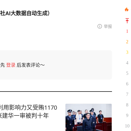
社AI大数据自动生成）
举报
1
2
3
4
请先
登录
后发表评论～
5
6
7
8
利用影响力又受贿1170
张建华一审被判十年
9
10