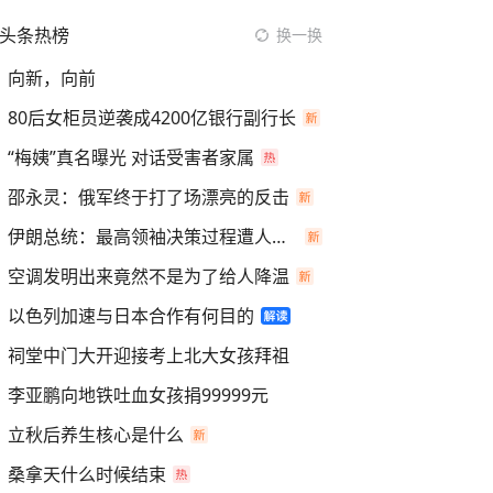
头条热榜
换一换
向新，向前
80后女柜员逆袭成4200亿银行副行长
“梅姨”真名曝光 对话受害者家属
邵永灵：俄军终于打了场漂亮的反击
伊朗总统：最高领袖决策过程遭人利用
空调发明出来竟然不是为了给人降温
以色列加速与日本合作有何目的
祠堂中门大开迎接考上北大女孩拜祖
李亚鹏向地铁吐血女孩捐99999元
立秋后养生核心是什么
桑拿天什么时候结束