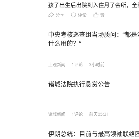
孩子出生后出院到入住月子会所，全
查看监控，发现护理人员有拍打吼叫
分享
评论
赞
治疗已花费9万多元，后续还要做手
出来后再划分责任。该月子会所的杨
中央考核巡查组当场质问：“都是
记者无可奉告。截至8月5日发稿，该
什么用的？”
是否与护理有关，四川观察将持续关
上观新闻
1
评论
3小时前
诸城法院执行悬赏公告
诸城新闻
1
评论
前天05:31
伊朗总统：目前与最高领袖联络