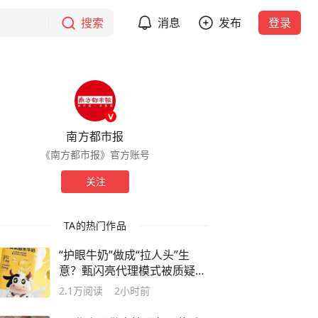
搜索
消息
发布
登录
南方都市报
《南方都市报》官方账号
关注
TA的热门作品
“护眼牛奶”做成“拉人头”生
意？甄闪亮代理模式被质疑传
销
2.1万
阅读
2小时前