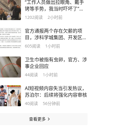
“工作人员做出拉眼角、戴手
铐等手势，我当时吓坏了”，
泰航拒载事件亲历者讲述
1202
阅读
2小时前
官方通报两个存在欠薪的项
目，涉科学城集团、开发区投
控等
605
阅读
1小时前
卫生巾被指有虫卵，官方、涉
事企业回应
44
阅读
1小时前
AI短视频内容失当引发热议，
苏泊尔：后续将强化内容审核
40
阅读
56分钟前
查看更多