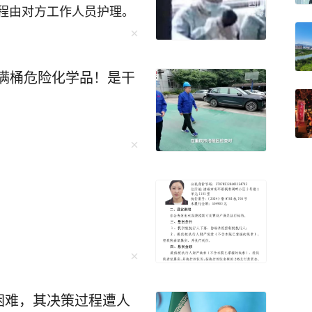
程由对方工作人员护理。
行为。孩子父亲称，目前
术；月子会所表示鉴定结果
姓负责人，连续四次回应
满桶危险化学品！是干
女婴仍在ICU，颅内出血
注。
困难，其决策过程遭人