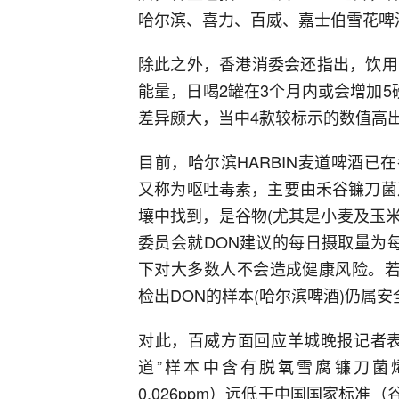
哈尔滨、喜力、百威、嘉士伯雪花啤
除此之外，香港消委会还指出，饮用1
能量，日喝2罐在3个月内或会增加
差异颇大，当中4款较标示的数值高出
目前，哈尔滨HARBIN麦道啤酒已
又称为呕吐毒素，主要由禾谷镰刀菌
壤中找到，是谷物(尤其是小麦及玉米
委员会就DON建议的每日摄取量为
下对大多数人不会造成健康风险。若
检出DON的样本(哈尔滨啤酒)仍属
对此，百威方面回应羊城晚报记者表
道”样本中含有脱氧雪腐镰刀菌烯醇
0.026ppm）远低于中国国家标准（谷