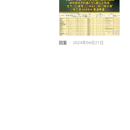
长图
回复
·
2024年04月21日
查
今日立秋！暑去凉来，一叶知秋
京报网
2小时前