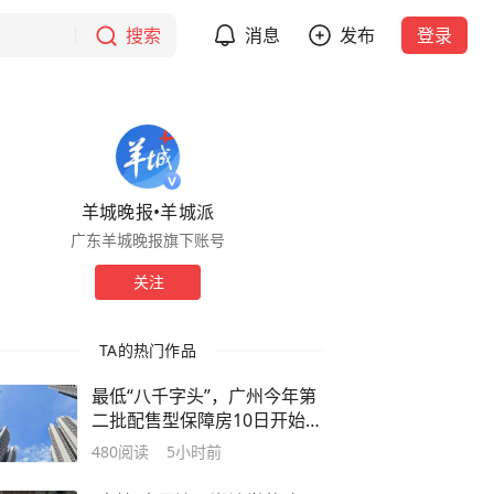
搜索
消息
发布
登录
羊城晚报•羊城派
广东羊城晚报旗下账号
关注
TA的热门作品
最低“八千字头”，广州今年第
二批配售型保障房10日开始申
请
480
阅读
5小时前