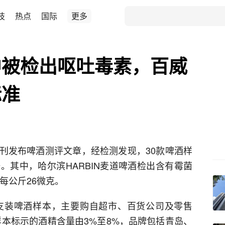
技
热点
国际
更多
中被检出呕吐毒素，百威
标准
刊发布啤酒测评文章，经检测发现，30款啤酒样
。其中，哈尔滨HARBIN麦道啤酒检出含有霉菌
每公斤26微克。
支装啤酒样本，主要购自超市、百货公司及零售
，样本标示的酒精含量由3%至8%，品牌包括青岛、