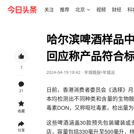
关注
推荐
北京
视频
财经
科
哈尔滨啤酒样品
回应称产品符合
7
2024-04-19 18:42
·
羊城晚报•羊城派
日前，香港消费者委员会《选择》月
21
本均检测出不同种类和含量的生物胺
毒素DON，又称呕吐毒素，检出量为
收藏
这些啤酒涵盖30款预先包装罐装或
店，容量包括330毫升至500毫升
分享