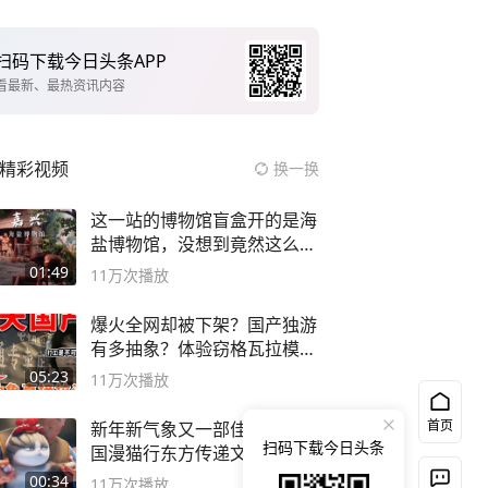
扫码下载今日头条APP
看最新、最热资讯内容
精彩视频
换一换
这一站的博物馆盲盒开的是海
盐博物馆，没想到竟然这么好
逛！
01:49
11万
次播放
爆火全网却被下架？国产独游
有多抽象？体验窃格瓦拉模拟
器！
05:23
11万
次播放
首页
新年新气象又一部佳作诞生 #
扫码下载今日头条
国漫猫行东方传递文化自信
00:34
11万
次播放