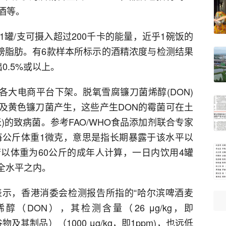
酒等。
罐/支可摄入超过200千卡的能量，近乎1碗饭的
5磅脂肪。有6款样本所标示的酒精浓度与检测结果
0.5%或以上。
在各大电商平台下架。脱氧雪腐镰刀菌烯醇(DON)
及黄色镰刀菌产生，这些产生DON的霉菌可在土
)的致病菌。参考FAO/WHO食品添加剂联合专家
每公斤体重1微克，意思是指长期暴露于该水平以
以体重为60公斤的成年人计算，一日内饮用4罐
安全水平之内。
示，香港消委会检测报告所指的“哈尔滨啤酒麦
（DON），其检测含量（26 μg/kg，即
物及其制品）（1000 μg/kg，即1ppm)，也远低