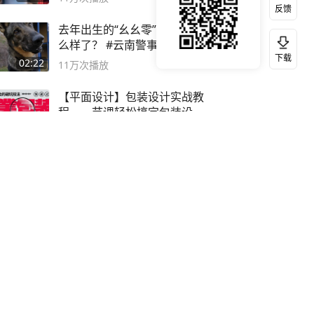
反馈
去年出生的“幺幺零”，如今怎
么样了？ #云南警事
下载
02:22
11万
次播放
【平面设计】包装设计实战教
程，一节课轻松搞定包装设计
流程！
91:25
10万
次播放