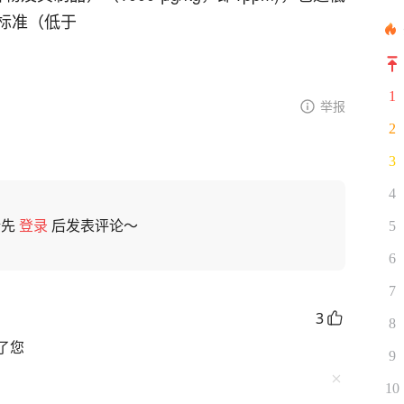
标准（低于
1
举报
2
3
4
请先
登录
后发表评论～
5
6
7
3
8
了您
9
10