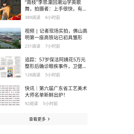
“南枝”李思潼回潮汕学英歌
舞，拍摄者：上手很快，有潮
汕人的英歌天赋
389
阅读
6小时前
视频 | 记者现场实拍，佛山高
明第一座高铁站已初具雏形
231
阅读
7小时前
追踪：57岁保洁阿姨花5万元
整形后确诊眼疾事件，卫健部
门已介入调查｜记者帮
128
阅读
5小时前
快讯｜第六届广东省工艺美术
大师名单新鲜出炉！
92
阅读
5小时前
查看更多