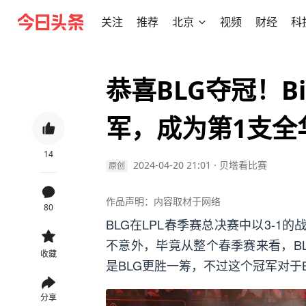
关注
推荐
北京
视频
财经
科
恭喜BLG夺冠！B
军，成为第1支全
14
2024-04-20 21:01
·
贝塔看比赛
原创
作品声明：内容取材于网络
80
BLG在LPL春季赛总决赛中以3-1
不意外，毕竟从整个春季赛来看，B
收藏
是BLG更胜一筹，不过这个冠军对于
分享