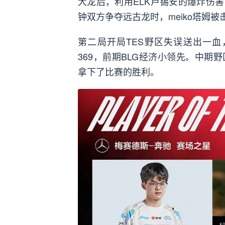
大龙后，利用ELK卢锡安的爆炸伤害
钟双方争夺远古龙时，meiko塔姆
第二局开局TES野区失误送出一血，
369，前期BLG经济小领先。中期野
拿下了比赛的胜利。