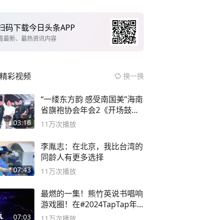
扫码下载今日头条APP
看最新、最热资讯内容
精彩视频
换一换
“一缕东方韵 感受南国美”海南
省旗袍协会年会2《开场鼓》
二团
03:16
11万
次播放
李胤志：在北京，我比台湾的
同龄人有更多选择
07:43
11万
次播放
最燃的一集！熊竹英说书唱响
游戏圈！在#2024TapTap年
度游戏大赏
07:03
11万
次播放