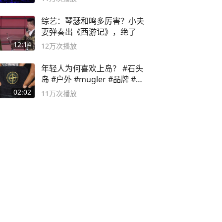
综艺：琴瑟和鸣多厉害？小夫
妻弹奏出《西游记》，绝了
12:14
12万
次播放
年轻人为何喜欢上岛？ #石头
岛 #户外 #mugler #品牌 #足
球流氓
02:02
11万
次播放