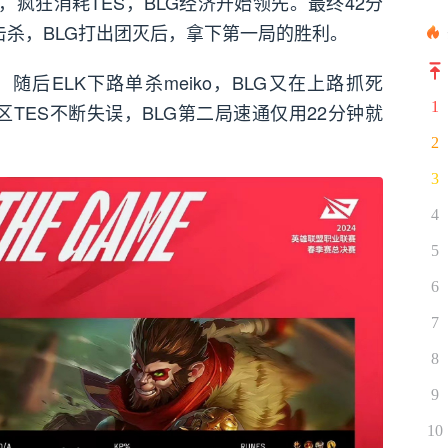
，疯狂消耗TES，BLG经济开始领先。最终42分
被击杀，BLG打出团灭后，拿下第一局的胜利。
随后ELK下路单杀meiko，BLG又在上路抓死
1
区TES不断失误，BLG第二局速通仅用22分钟就
2
3
4
5
6
7
8
9
10