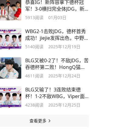
恭喜IG！新阵容拿下德杯冠
军！3-0横扫完全体JDG，新
人发挥出色
5913
阅读
01月03日
WBG2-1击败JDG，德杯首秀
成功！jiejie发挥出色，中野配
合完美
5140
阅读
2025年12月19日
BLG又被0-2了！不敌JDG，苦
吞德杯第二败！HongQ猛如
战神
4611
阅读
2025年12月24日
BLG又输了！3连败结束德
杯！1-2不敌WBG，Viper面
对ELK对线炸了
4238
阅读
2025年12月25日
查看更多