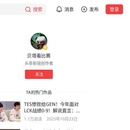
搜索
消息
发布
登录
贝塔看比赛
头条新锐创作者
关注
TA的热门作品
TES惨败给GEN！今年面对
LCK战绩0-9！解说直言：
kanavi表现有点差
1.1万
阅读
2025年10月23日