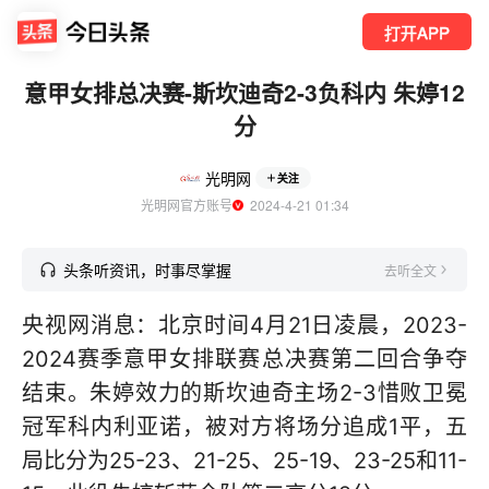
打开APP
意甲女排总决赛-斯坎迪奇2-3负科内 朱婷12
分
光明网
关注
光明网官方账号
  2024-4-21 01:34
头条听资讯，时事尽掌握
去听全文
央视网消息：北京时间4月21日凌晨，2023-
2024赛季意甲女排联赛总决赛第二回合争夺
结束。朱婷效力的斯坎迪奇主场2-3惜败卫冕
冠军科内利亚诺，被对方将场分追成1平，五
局比分为25-23、21-25、25-19、23-25和11-