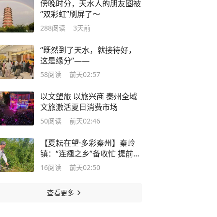
傍晚时分，天水人的朋友圈被
“双彩虹”刷屏了～
288
阅读
3天前
“既然到了天水，就接待好，
这是缘分”——
58
阅读
前天02:57
以文塑旅 以旅兴商 秦州全域
文旅激活夏日消费市场
50
阅读
前天02:46
【夏耘在望·多彩秦州】秦岭
镇：“连翘之乡”备收忙 提前清
园迎采收
16
阅读
前天02:50
查看更多