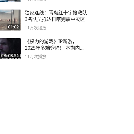
独家连线：青岛红十字搜救队
3名队员抵达日喀则震中灾区
01:02
11万
次播放
《权力的游戏》IP新游，
2025年多端登陆！ 本期内容
概要
03:51
11万
次播放