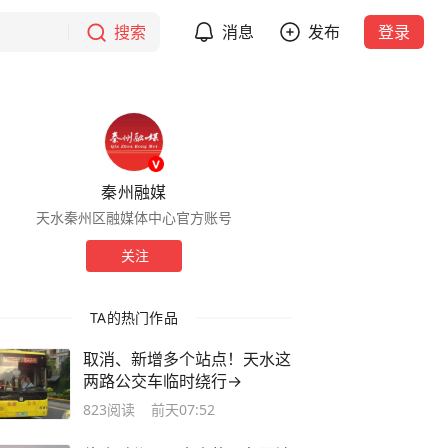
搜索
消息
发布
登录
秦州融媒
天水秦州区融媒体中心官方账号
关注
TA的热门作品
取消、新增多个站点！天水这
两路公交车临时绕行→
823
阅读
前天07:52