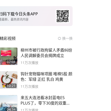
扫码下载今日头条APP
看最新、最热资讯内容
精彩视频
换一换
柳州市被行政拘留人矛盾纠纷
人民调解委员会揭牌成立
02:01
11万
次播放
钩针宠物猫咪项圈 唯棉5股 颜
色：军绿 正红 乳白 鸡黄
10:21
11万
次播放
来五大连池看冰封蓝电E5
PLUS了，零下30度的双重冰
封40小时全录
04:34
11万
次播放