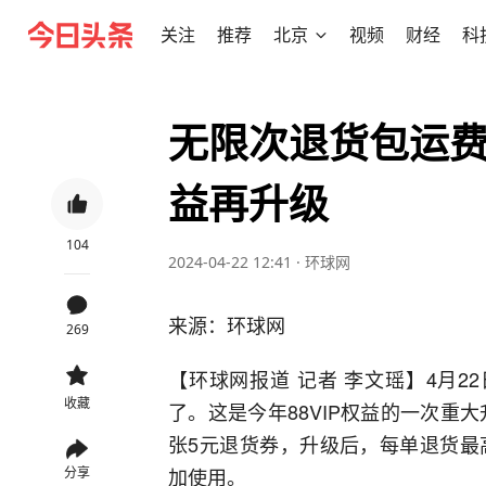
关注
推荐
北京
视频
财经
科
无限次退货包运费 
益再升级
104
2024-04-22 12:41
·
环球网
来源：环球网
269
【环球网报道 记者 李文瑶】4月2
收藏
了。这是今年88VIP权益的一次重大
张5元退货券，升级后，每单退货最
加使用。
分享