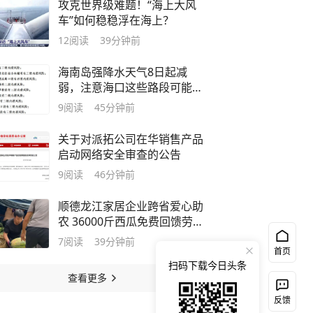
攻克世界级难题！“海上大风
车”如何稳稳浮在海上？
12
阅读
39分钟前
海南岛强降水天气8日起减
弱，注意海口这些路段可能积
水→
9
阅读
45分钟前
关于对派拓公司在华销售产品
启动网络安全审查的公告
9
阅读
46分钟前
顺德龙江家居企业跨省爱心助
农 36000斤西瓜免费回馈劳动
者与客商
7
阅读
39分钟前
首页
扫码下载今日头条
查看更多
反馈