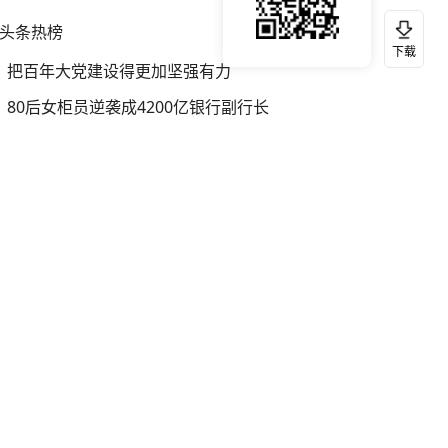
头条热榜
换一换
下载
把百年大党建设得更加坚强有力
80后女柜员逆袭成4200亿银行副行长
伊朗总统：最高领袖决策过程遭人利用
知识产权强国建设驶入“快车道”
女子从行驶货车上跳下 警方介入
日本自卫队3架反潜巡逻机在东海活动
李亚鹏向地铁吐血女孩捐99999元
泰国一女公务员妆容引争议 本人回应
90后女子自然受孕怀上四胞胎
A股重返3900点 情绪修复或近尾声
俄导弹释放子母弹头摧毁基辅物流仓库