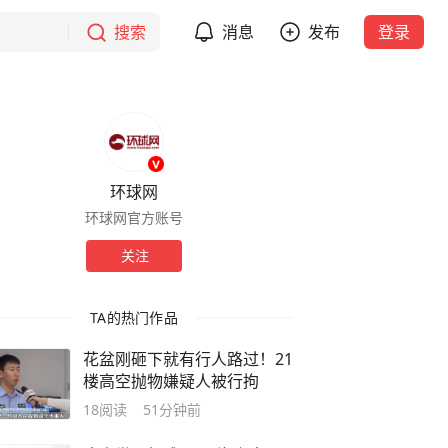
搜索
消息
发布
登录
环球网
环球网官方账号
关注
TA的热门作品
花盆刚砸下就有行人路过！21
楼高空抛物嫌疑人被行拘
18
阅读
51分钟前