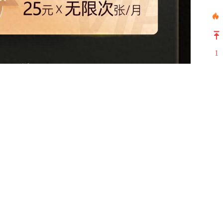
1
2
3
4
5
6
7
8
9
10
覆盖，且自动生效无需手动领取，所有88VIP会员