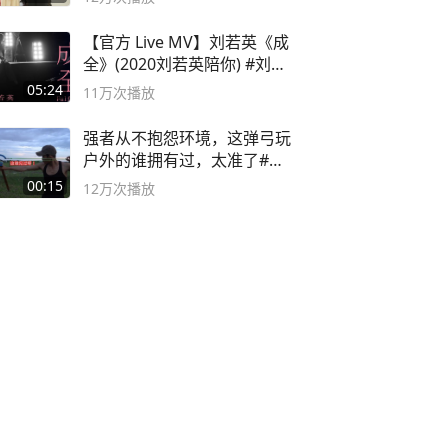
【官方 Live MV】刘若英《成
全》(2020刘若英陪你) #刘若
英 #成全
05:24
11万
次播放
强者从不抱怨环境，这弹弓玩
户外的谁拥有过，太准了#弹
弓#户外
00:15
12万
次播放