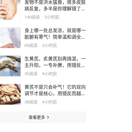
发物不是洪水猛兽，很多皮肤
病反复，多半是你理解错了发
物
140
阅读
5小时前
身上哪一处总发凉，就是哪一
脏腑有寒气！简单温和调全身
阳气
69
阅读
3小时前
生黄芪、炙黄芪别再搞混，一
主升阳，一专补脾，用错反而
越补越累
45
阅读
4小时前
黄芪不是只会补气！它的双向
调节才是核心，用错反而越补
越难受
38
阅读
4小时前
查看更多