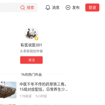
搜索
消息
发布
登录
有医说医001
头条新锐创作者
关注
TA的热门作品
中医千年不传的药草铁三角，
15组对症配伍，日常养生少走
弯路
178
阅读
5小时前