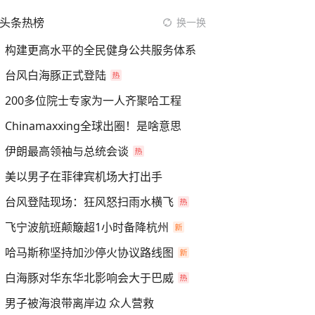
头条热榜
换一换
构建更高水平的全民健身公共服务体系
台风白海豚正式登陆
200多位院士专家为一人齐聚哈工程
Chinamaxxing全球出圈！是啥意思
伊朗最高领袖与总统会谈
美以男子在菲律宾机场大打出手
台风登陆现场：狂风怒扫雨水横飞
飞宁波航班颠簸超1小时备降杭州
哈马斯称坚持加沙停火协议路线图
白海豚对华东华北影响会大于巴威
男子被海浪带离岸边 众人营救