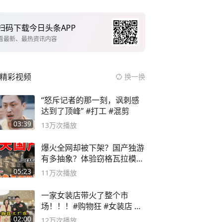
扫码下载今日头条APP
看最新、最热资讯内容
精彩视频
换一换
“怒斥记者的那一刻，讽刺感
达到了顶峰” #打工 #混剪
03:39
13万
次播放
爆火全网却被下架？国产独游
有多抽象？体验窃格瓦拉模拟
器！
05:23
11万
次播放
一家女装店带火了整个市
场！！！#购物狂 #女装店 #
高品质女装
02:00
12万
次播放