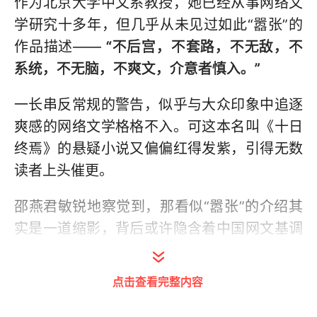
作为北京大学中文系教授，她已经从事网络文
学研究十多年，但几乎从未见过如此“嚣张”的
作品描述——
“不后宫，不套路，不无敌，不
系统，不无脑，不爽文，介意者慎入。”
一长串反常规的警告，似乎与大众印象中追逐
爽感的网络文学格格不入。可这本名叫《十日
终焉》的悬疑小说又偏偏红得发紫，引得无数
读者上头催更。
邵燕君敏锐地察觉到，那看似“嚣张”的介绍其
实是一道缩影，背后或许隐含着中国网文基调
的内在转型。
点击查看完整内容
事实上，网络文学的品质化发展趋势已渐成业
界共识。由中国新闻出版研究院国民阅读研究