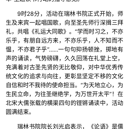
9时28分，活动在瑞林书院正式开始，师
生及来宾一起唱国歌，向至圣先师行深揖三拜
礼，共唱《礼运大同歌》。“学而时习之，不亦
乐乎，有朋自远方来，不亦乐乎，人不知而不
愠，不亦君子乎”……一句句抑扬顿挫，掷地有
声的诵读，气势磅礴，久久回荡在礼堂上空，
充满着对古圣先贤的无比敬仰，对中华优秀传
统文化的追求与向往，更彰显坚定不移的文化
自信和时不我待的使命担当。“为天地立心，为
生民立命，为往圣继绝学，为万世开太平”！在
北宋大儒张载的横渠四句的铿锵诵读中，活动
圆满结束。
瑞林书院院长刘光启表示，《论语》是儒