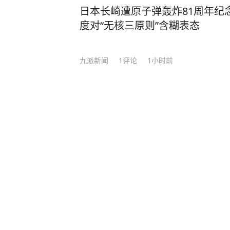
日本长崎遭原子弹轰炸81周年纪
度对“无核三原则”含糊表态
九派新闻
1
评论
1小时前
“不怕‘六爷’挂得多，就怕‘六爷’
齐鲁壹点
8小时前
美“爱国者”导弹库存不足1700