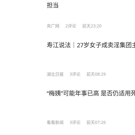
担当
央广网
2
评论
前天23:20
寿江说法｜27岁女子成卖淫集团
湖北日报
3
评论
前天08:29
“梅姨”可能年事已高 是否仍适用
看看新闻
3
评论
前天07:26