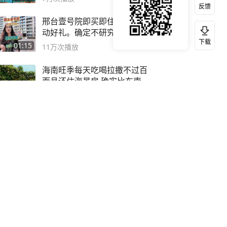
反馈
邢台壹号院即买即住，还有心
动好礼。确定不研究下？
下载
01:15
11万
次播放
海南旺季每天吃喝拉撒不过百
而且还住海景房 确实比东南
亚合适
01:06
11万
次播放