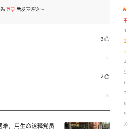
请先
登录
后发表评论～
1
3
2
3
4
5
2
6
7
8
9
10
遇难，用生命诠释党员