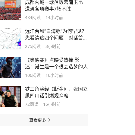
成都蓉城一球落败云南玉昆
遭遇各项赛事7场不胜
484
阅读
14小时前
远洋台风“白海豚”为何罕见？
先看清这四个问题｜对话首席
预报员
275
阅读
3小时前
《奥德赛》点映受热捧 影
迷：诺兰是一个很会造梦的人
106
阅读
16小时前
铁三角演绎《断金》，张国立
飙四川话引爆观众席
72
阅读
16小时前
查看更多