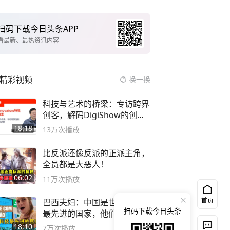
扫码下载今日头条APP
看最新、最热资讯内容
精彩视频
换一换
科技与艺术的桥梁：专访跨界
创客，解码DigiShow的创新
之路
18:18
13万
次播放
比反派还像反派的正派主角，
全员都是大恶人！
06:02
11万
次播放
首页
巴西夫妇：中国是世界上科技
扫码下载今日头条
最先进的国家，他们生活在
2999年
18:10
7万
次播放