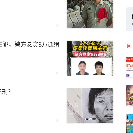
主犯，警方悬赏8万通缉
死刑？