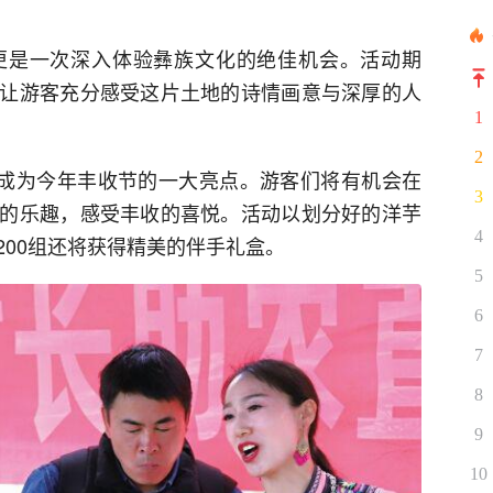
更是一次深入体验彝族文化的绝佳机会。活动期
让游客充分感受这片土地的诗情画意与深厚的人
1
2
，成为今年丰收节的一大亮点。游客们将有机会在
3
的乐趣，感受丰收的喜悦。活动以划分好的洋芋
4
200组还将获得精美的伴手礼盒。
5
6
7
8
9
10