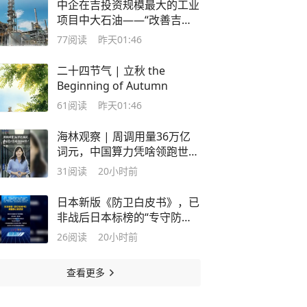
中企在吉投资规模最大的工业
项目中大石油——“改善吉尔
吉斯斯坦油品质量，提升生产
77
阅读
昨天01:46
环保水平”
二十四节气 | 立秋 the
Beginning of Autumn
61
阅读
昨天01:46
海林观察 | 周调用量36万亿
词元，中国算力凭啥领跑世
界？
31
阅读
20小时前
日本新版《防卫白皮书》，已
非战后日本标榜的“专守防卫”
原则，而是一颗被军国主义余
26
阅读
20小时前
毒浸泡已久的野心
查看更多