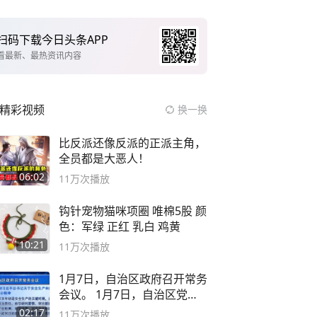
扫码下载今日头条APP
看最新、最热资讯内容
精彩视频
换一换
比反派还像反派的正派主角，
全员都是大恶人！
06:02
11万
次播放
钩针宠物猫咪项圈 唯棉5股 颜
色：军绿 正红 乳白 鸡黄
10:21
11万
次播放
1月7日，自治区政府召开常务
会议。 1月7日，自治区党委
副书记
02:17
11万
次播放