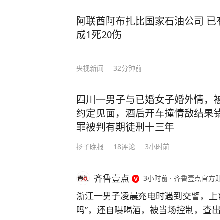
阿联酋阿布扎比国家石油公司 已有
成1死20伤
央视新闻
32分钟前
四川一男子与已婚女子婚外情，
约定见面，酒后开车撞情敌结果
罪被判有期徒刑十三年
扬子晚报
18
评论
3小时前
齐鲁壹点
3小时前
·
齐鲁壹点官方
浙江一男子凌晨充电时遇到交警，上
吗”，还自曝喝酒，被当场控制，查出