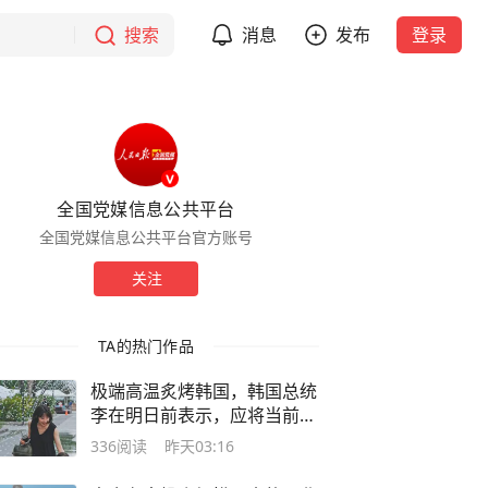
搜索
消息
发布
登录
全国党媒信息公共平台
全国党媒信息公共平台官方账号
关注
TA的热门作品
极端高温炙烤韩国，韩国总统
李在明日前表示，应将当前状
况视为“国家灾难事态”
336
阅读
昨天03:16