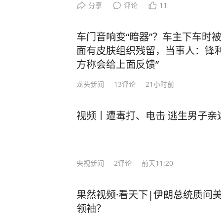
管部门查获一起饮酒后驾车“送上门”
分享
评论
11
是怎么回事。 7月26日0时许，余
交警在加油站处理事故时，正在一旁
车门音响变“暗器”？车主下车时
警在场，因好奇心驱使，下车走上前围
面有皮肤组织残留，当事人：锋利
警发问：“你们查酒驾吗？” 这句突
方称会给上面反馈”
警的高度警觉。交警回应：“在处理事
龙头新闻
13
评论
21小时前
问询，舒某毫无防备地说：“我喝了
怕死了！” 舒某这一发言着实震惊了
语顿、想撤离之时，交警将其拦下：
视频丨遭毒打、电击 逃生男子亲
奋勇地送上来！你觉得我现在会让你
某开展吹气式酒精检测，初步结果为9
酒驾驶机动车。随后，舒某被带至医
央视新闻
2
评论
前天11:20
果为118.2毫克/100毫升，属于醉
时左右连续饮用过两瓶啤酒及二两白
果然视频·看天下|伊朗总统质问
心存侥幸，自认为酒气已消，便驾驶
领袖？
站充电。 最终，舒某因醉酒驾驶机