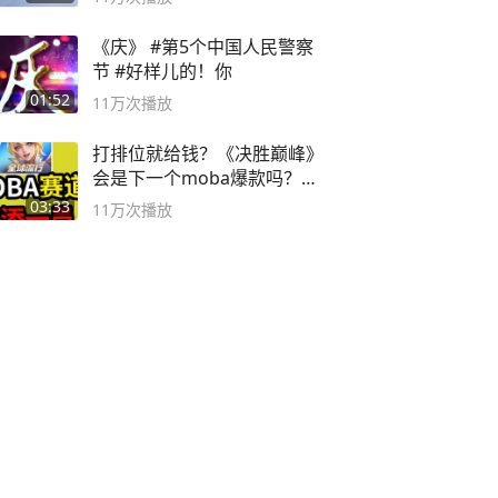
《庆》 #第5个中国人民警察
节 #好样儿的！你
01:52
11万
次播放
打排位就给钱？《决胜巅峰》
会是下一个moba爆款吗？#
决胜巅峰
03:33
11万
次播放