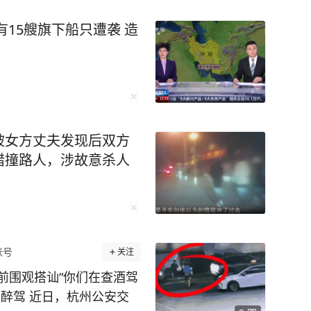
15艘旗下船只遭袭 造
被女方丈夫发现后双方
错撞路人，涉故意杀人
账号
关注
前围观搭讪“你们在查酒驾
醉驾 近日，杭州公安交