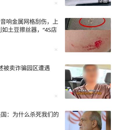
2
图
的违法案例。一起来看看
杭公安交管大队五常中队执勤
等候充电位的舒某见有交
被音响金属网格刮伤，上
观“吃瓜”，并主动向交
如土豆擦丝器，“4S店
兀的问话立刻引起了执勤交
故，怎么了？”面对交警
瓶啤酒，我怕你查酒驾，我
在场警力。正当舒某一时
“你喝了一瓶啤酒，还自告
述被卖诈骗园区遭遇
走吗？”现场警力立即对舒
5毫克/100毫升，涉嫌醉
院进行血液酒精检测，结
酒驾驶。 经询问，舒某前晚8
酒后入睡，次日0时醒来，
美国：为什么杀死我们的
机动车前往家对面的加油
动车的违法行为，被交管部