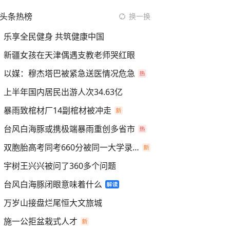
头条热榜
换一换
乐享全民健身 共筑健康中国
新疆女孩在天津偶遇支教老师哭红眼
以媒：穆杰塔巴被紧急送医情况危急
上半年国内居民出游人次34.63亿
暴雨致棺材厂14副棺材被冲走
台风白海豚或携极端暴雨重创多省市
双胞胎高考同考660分被同一大学录取
宇树王兴兴被问了360多个问题
台风白海豚闭眼意味着什么
万岁山接盘烂尾恒大文旅城
施一公拒盆栽式人才