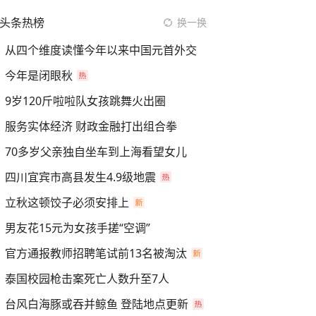
头条热榜
换一换
从四个维度读懂今年以来中国元首外交
今年是闭眼秋
9岁120斤啦啦队女孩跳舞火出圈
服务实体经济 财政金融打出组合拳
70多岁父亲独自坐车到上海看望女儿
四川宜宾市高县发生4.9级地震
立秋这顿饺子必须安排上
男友花15元为女孩手搓“空调”
官方通报教师招聘笔试前13名被淘汰
泰国校园枪击案死亡人数升至7人
台风白海豚或吞并鲸鱼 登陆地点更新