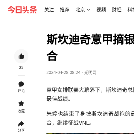
关注
推荐
北京
视频
财经
科
斯坎迪奇意甲摘
合
25
2024-04-28 08:24
·
光明网
意甲女排联赛大幕落下，斯坎迪奇总
评论
最佳战绩。
收藏
朱婷也结束了身披斯坎迪奇战袍的
合，继续征战VNL。
分享