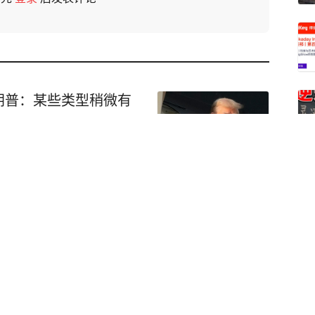
朗普：某些类型稍微有
偿924元，游客质疑酒
回应