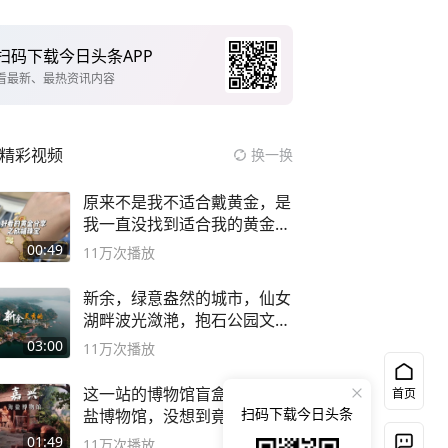
扫码下载今日头条APP
看最新、最热资讯内容
精彩视频
换一换
原来不是我不适合戴黄金，是
我一直没找到适合我的黄金
😭
00:49
11万
次播放
新余，绿意盎然的城市，仙女
湖畔波光潋滟，抱石公园文化
深邃……
03:00
11万
次播放
这一站的博物馆盲盒开的是海
首页
扫码下载今日头条
盐博物馆，没想到竟然这么好
逛！
01:49
11万
次播放