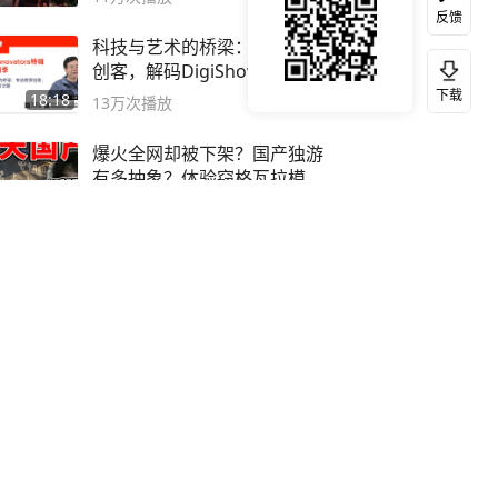
反馈
科技与艺术的桥梁：专访跨界
创客，解码DigiShow的创新
之路
下载
18:18
13万
次播放
爆火全网却被下架？国产独游
有多抽象？体验窃格瓦拉模拟
器！
05:23
11万
次播放