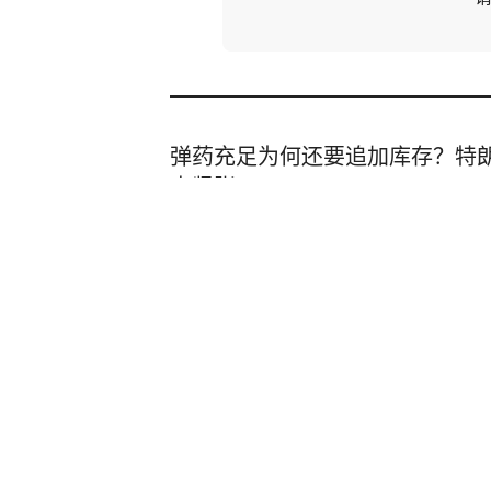
弹药充足为何还要追加库存？特
点紧张
澎湃新闻
2小时前
小孩碰坏一酒店纸巾盒，被要求赔
店房客物品超高标价，市监部门
红星新闻
609
评论
19小时前