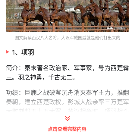
图文解读西汉八大名将，大汉军威国威就是他们打出来的
1、项羽
简介：秦末著名政治家、军事家，号为西楚霸
王。羽之神勇，千古无二。
功绩：巨鹿之战破釜沉舟消灭秦军主力，推翻
秦朝，建立西楚政权。彭城大战亲率三万楚军
大败刘邦五十万大军。楚汉相争时，项羽战斗
力是最为强悍的，楚军经常能够以以少胜多。
点击查看完整内容