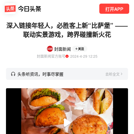
打开APP
深入链接年轻人，必胜客上新“比萨堡” ——
联动实景游戏，跨界碰撞新火花
封面新闻
关注
封面新闻官方账号
  2024-4-29 12:25
头条听资讯，时事尽掌握
去听全文