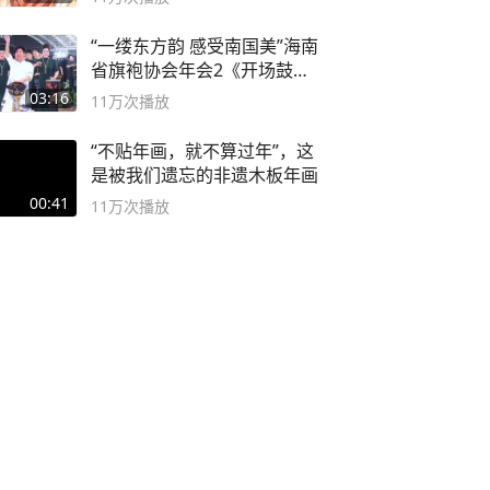
“一缕东方韵 感受南国美”海南
省旗袍协会年会2《开场鼓》
二团
03:16
11万
次播放
“不贴年画，就不算过年”，这
是被我们遗忘的非遗木板年画
00:41
11万
次播放