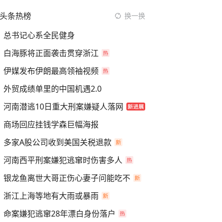
头条热榜
换一换
总书记心系全民健身
白海豚将正面袭击贯穿浙江
伊媒发布伊朗最高领袖视频
外贸成绩单里的中国机遇2.0
河南潜逃10日重大刑案嫌疑人落网
商场回应挂钱学森巨幅海报
多家A股公司收到美国关税退款
河南西平刑案嫌犯逃窜时伤害多人
银龙鱼离世大哥正伤心妻子问能吃不
浙江上海等地有大雨或暴雨
命案嫌犯逃窜28年漂白身份落户