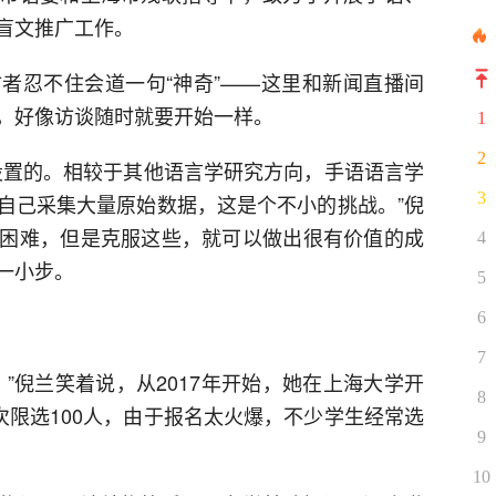
盲文推广工作。
者忍不住会道一句“神奇”——这里和新闻直播间
，好像访谈随时就要开始一样。
1
2
设置的。相较于其他语言学研究方向，手语语言学
3
自己采集大量原始数据，这是个不小的挑战。”倪
困难，但是克服这些，就可以做出很有价值的成
4
一小步。
5
6
7
”倪兰笑着说，从2017年开始，她在上海大学开
8
次限选100人，由于报名太火爆，不少学生经常选
9
10