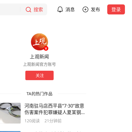
搜索
消息
发布
登录
上观新闻
上观新闻官方账号
关注
TA的热门作品
河南驻马店西平县“7·30”故意
伤害案件犯罪嫌疑人夏某钢被
抓获
120
阅读
21分钟前