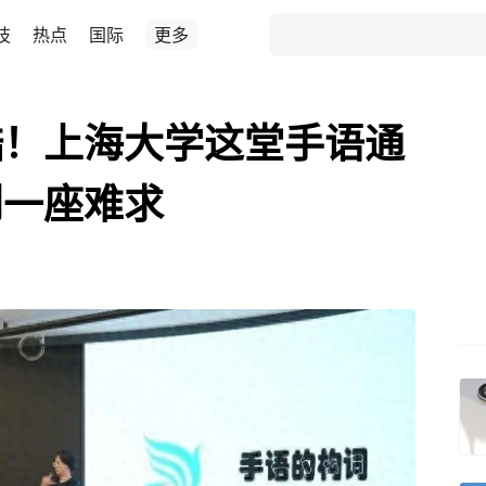
技
热点
国际
更多
酷！上海大学这堂手语通
到一座难求