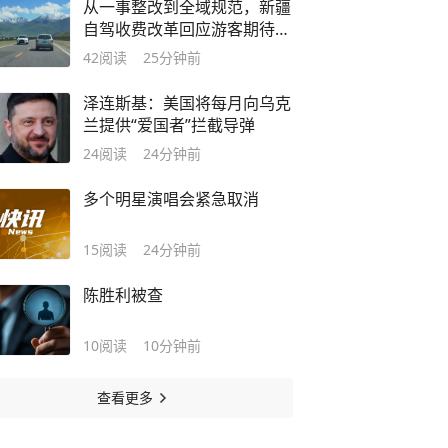
从一事整改到全域规范，新疆
自驾收费改革回应游客期待｜
文旅观察
42
阅读
25分钟前
泽连斯基：美国将每月向乌克
兰提供“爱国者”拦截导弹
24
阅读
24分钟前
多个明星演唱会紧急取消
15
阅读
24分钟前
陈胜利被查
10
阅读
10分钟前
查看更多