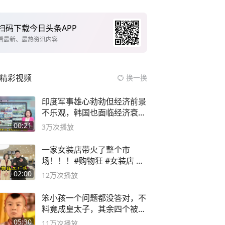
扫码下载今日头条APP
看最新、最热资讯内容
精彩视频
换一换
印度军事雄心勃勃但经济前景
不乐观，韩国也面临经济衰退
风险
00:21
3万
次播放
一家女装店带火了整个市
场！！！#购物狂 #女装店 #
高品质女装
02:00
12万
次播放
笨小孩一个问题都没答对，不
料竟成皇太子，其余四个被处
死
05:30
11万
次播放