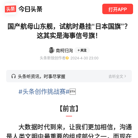
打开APP
国产航母山东舰，试航时悬挂“日本国旗”？
这其实是海事信号旗！
南柯归洵
关注
头条新锐创作者
  2024-4-30 23:00
头条听资讯，时事尽掌握
去听全文
#头条创作挑战赛#

【前言】
大数据时代到来，让我们更加相信，沟通
是人类文明中最重要的组成部分之一，而现在