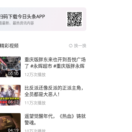
扫码下载今日头条APP
看最新、最热资讯内容
精彩视频
换一换
重庆版胖东来也开到吾悦广场
了 #永辉超市 #重庆版胖永辉
00:50
12万
次播放
比反派还像反派的正派主角，
全员都是大恶人！
06:02
11万
次播放
遥望觉醒年代，《热血》铸就
警魂。
04:19
10万
次播放