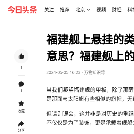
关注
推荐
北京
视频
财经
科
福建舰上悬挂的
意思？福建舰上
1
2024-05-05 16:23
·
万物知识莓
当我们凝望福建舰的甲板，除了那醒
1
是那面与太阳旗有些相似的旗帜，无
收藏
但请别误会，这并非是对历史的重蹈
不仅仅是为了装饰，更是承载着舰船
分享