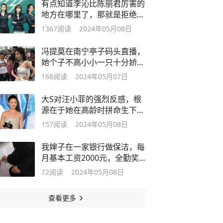
有点知道李沁比陈丽君厉害的
地方在哪里了，那就是拒绝接
受别人给
1367
阅读
2024年05月08日
冯提莫在南宁亭子码头直播，
她个子不高小小一只十分娇俏
可爱，虽
168
阅读
2024年05月07日
大S对汪小菲的强烈反感，根
源在于她在高龄时拼命生下两
个孩子。
157
阅读
2024年05月08日
我婶子在一家银行做保洁，每
月基本工资2000元，全勤奖
200
72
阅读
2024年05月08日
查看更多