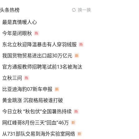
头条热榜
换一换
最是真情暖人心
今年是闭眼秋
东北立秋迎降温暴击有人穿羽绒服
我国货物贸易进出口超30万亿元
官方通报教师招聘笔试前13名被淘汰
立秋三问
比亚迪海豹07新车申报
黄金跳涨 沉寂格局被谁打破
今日立秋 “秋包伏”全国暑热持续
网红峰哥8月份三天“回血”46万
从731部队交易到海外实验室网络