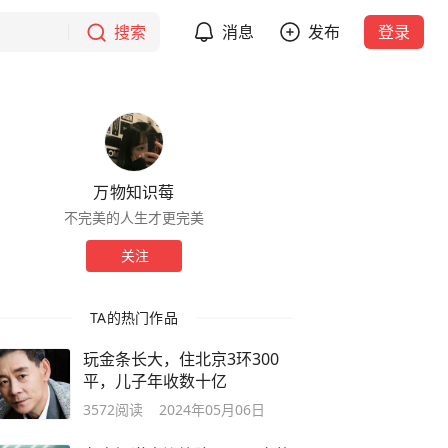
搜索
消息
发布
登录
万物知识莓
不完美的人生才更完美
关注
TA的热门作品
玩金条长大，住北京3环300
平，儿子年收数十亿
3572
阅读
2024年05月06日