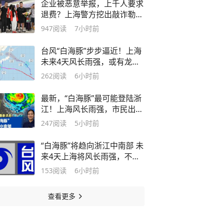
企业被恶意举报，上千人要求
退费？上海警方挖出敲诈勒索
犯罪团伙
947
阅读
7小时前
台风“白海豚”步步逼近！上海
未来4天风长雨强，或有龙卷
风出现
262
阅读
6小时前
最新，“白海豚”最可能登陆浙
江！上海风长雨强，市民出行
注意安全！
247
阅读
5小时前
“白海豚”将趋向浙江中南部 未
来4天上海将风长雨强，不排
除龙卷可能
153
阅读
6小时前
查看更多