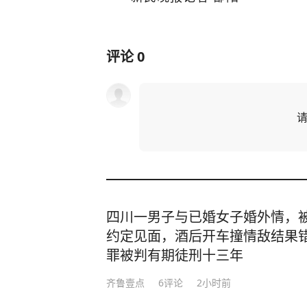
评论
0
四川一男子与已婚女子婚外情，
约定见面，酒后开车撞情敌结果
罪被判有期徒刑十三年
齐鲁壹点
6
评论
2小时前