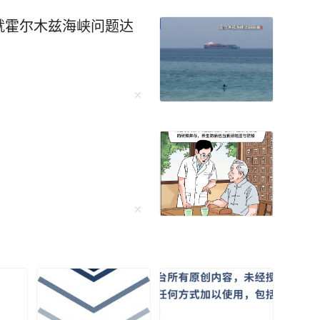
就霍尔木兹海峡问题达
一个故事都是世间百态的缩影，细细品读绝对受益
这样的热闹，才能证明自己在世界上的存在价
，你不是人缘变差，而是真正觉醒了。” 初读
藏着生命的大智慧——“当热闹如潮水般退去，露
的独处从来不是孤僻的遁
。学会孤独，不要追求表面的繁忙。 是的，
一个并不喜欢的聚会，而自己却显得格格不入，
的时间白白浪费，这是毫无意义的。 当你沉
才能腾空来，好好读一本好书，打磨一项技能，
的圈子小而精，没
数的人，却多了“重量”。 平庸的人用热