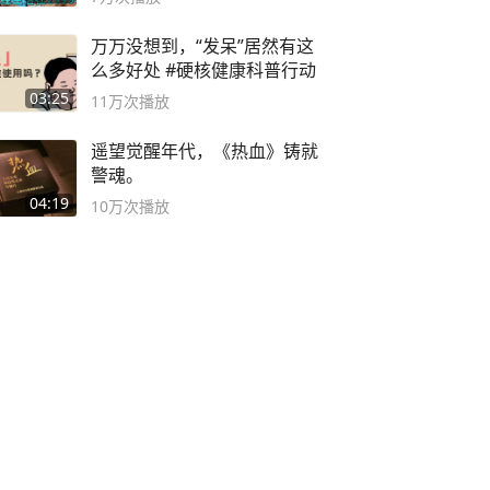
万万没想到，“发呆”居然有这
么多好处 #硬核健康科普行动
03:25
11万
次播放
遥望觉醒年代，《热血》铸就
警魂。
04:19
10万
次播放