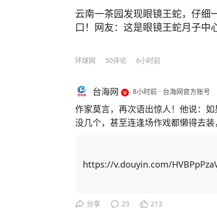
云南一茶园发现眼镜王蛇，仔细一
口！网友：这是眼镜王蛇月子中
环球网
50
评论
6小时前
台海网
8小时前
·
台海网官方账号
作家莫言，再次语出惊人！他说：如
没几个，甚至连逢场作戏都懒得去装
了人性，看透了人生！”振聋发聩！ 莫言作为土生土长的农村作家，凭借一系列乡土
题材作品，代表国人首获诺贝尔文学奖。 自从成名之后，莫言曾经毫无联
友全都找上门。有的人进门后，一张
https://v.douyin.com/HVBPpPza
知如何是好。 可日子久了才发现，真正聊得来的挚友没来过几次，反倒是那些利益驱
使下的人常来找他。 最开始，他不想伤了情面，也不想得罪任何人，只能多次强忍心
中的不快，迎客进门。但管的闲事多
分享
23
213