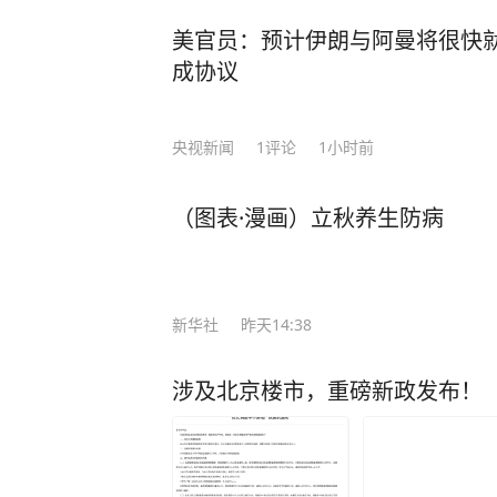
了。 于是，他决定不再理会敲门声，没有预约也不会随便给人开门，多关注自己的感
受。 经历了这些，年过半百的莫言对人生感悟更深，沉淀多年写下了《晚熟的人》一
美官员：预计伊朗与阿曼将很快
书，书中一口气写了12个故事，每
成协议
匪浅。 在现代社会的快节奏浪潮中，人们热衷于穿梭在各种饭局、聚会之间，手机铃
声与消息提示音此起彼伏，似乎只有
央视新闻
1
评论
1小时前
值。 然而，莫言却提出了一种截然不同的观点：“如果你混到没人找你吃饭，没人喊
你聚会，连电话也没几个，那真要庆祝
（图表·漫画）立秋养生防病
这句话时只当是戏言，细品才知其中
出的或许不是荒芜的滩涂，而是可以扎根的土地。” 真正
世，而是灵魂的向内生长。 一个人的成长，可能就是在某一个普通的日子里，独自坐
在小院，开始认真地倾听自己内心的声音
新华社
昨天14:38
越来越感觉到，当你强迫自己去参加
全程都没有说上几句话，而把自己一晚上
涉及北京楼市，重磅新政发布！
寂下来，不再被饭局、人情所绑架，
亦或是学习一项特长，陶冶性情，修炼内心。 有一天你会发现，你
有了喧嚣，却多了“质量”，你的生活中少了凑