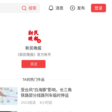
搜索
消息
发布
登录
新民晚报
《新民晚报》官方账号
关注
TA的热门作品
受台风“白海豚”影响，长三角
铁路部分线路列车临时停运
2423
阅读
8小时前