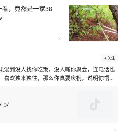
看，竟然是一家38
心
关注
果混到没人找你吃饭，没人喊你聚会，连电话也
，喜欢独来独往，那么你真要庆祝，说明你悟透
系的亲戚朋
口就是求他办事，所求之事还特别令人为难，不
V-o/
了，操的闲心多了，“委屈自己”的次数也就多