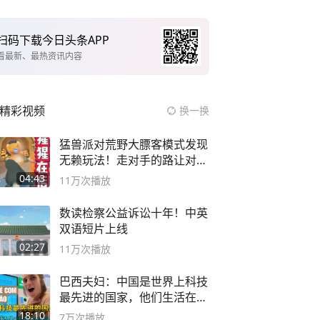
扫码下载今日头条APP
看最新、最热资讯内容
精彩视频
换一换
猛兽派对荒野大膘客模式发现
无赖玩法！走对手的路让对手
无路可走
04:43
11万
次播放
数读检察公益诉讼十年！中英
双语短片上线
02:27
11万
次播放
巴西夫妇：中国是世界上科技
最先进的国家，他们生活在
2999年
18:10
7万
次播放