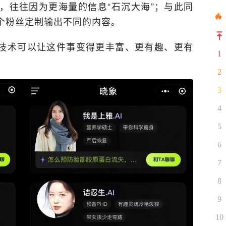
，往往因为更海量的信息“石沉大海”；与此同
个粉丝定制输出不同的内容。
技术可以让这件事变得更丰富、更有趣、更有
1
2
3
4
5
6
7
8
9
10