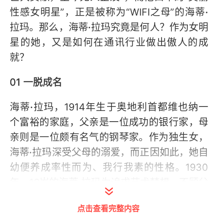
性感女明星”，正是被称为“WIFI之母”的海蒂
·
拉玛。那么，海蒂
·
拉玛究竟是何人？作为女明
星的她，又是如何在通讯行业做出傲人的成
就？
01 一脱成名
海蒂
·
拉玛，1914年生于奥地利首都维也纳一
个富裕的家庭，父亲是一位成功的银行家，母
亲则是一位颇有名气的钢琴家。作为独生女，
海蒂
·
拉玛深受父母的溺爱，而正因如此，她自
幼便养成率性而为、我行我素的性格。1930
年，16岁的海蒂
·
拉玛为追求艺术梦想，不顾父
母的强烈反对，毅然放弃正在攻读的通信专
点击查看完整内容
业，并跟随戏剧导演马克斯
·
莱因哈特去德国柏