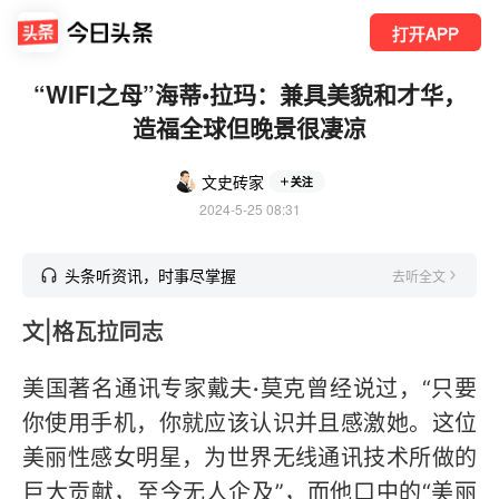
打开APP
“WIFI之母”海蒂•拉玛：兼具美貌和才华，
造福全球但晚景很凄凉
文史砖家
关注
2024-5-25 08:31
头条听资讯，时事尽掌握
去听全文
文|格瓦拉同志
美国著名通讯专家戴夫
·
莫克曾经说过，“只要
你使用手机，你就应该认识并且感激她。这位
美丽性感女明星，为世界无线通讯技术所做的
巨大贡献，至今无人企及”，而他口中的“美丽