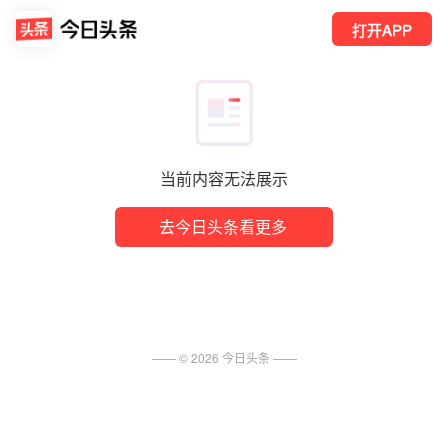
打开APP
当前内容无法展示
去今日头条看更多
—— ©
2026
今日头条
——