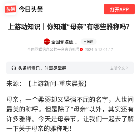
打开APP
上游动知识｜你知道“母亲”有哪些雅称吗？
全国党媒信息公共平台
关注
全国党媒信息公共平台官方账号
  2024-5-12 01:17
头条听资讯，时事尽掌握
去听全文
来源：【上游新闻-重庆晨报】
母亲，一个柔弱却又坚强不屈的名字，人世间
最美的称呼。但是除了“母亲”以外，其实还有
许多雅称。今天是母亲节，让我们一起去了解
一下关于母亲的雅称吧！