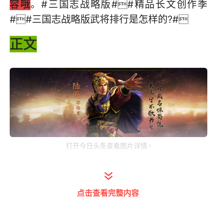
容哦
。#三国志战略版##精品长文创作季
##三国志战略版武将排行是怎样的?#
正文
打开今日头条查看图片详情
说明：评分总分为10分，分数越高代表队伍越
强力。（只是综合来讲，并不说明评分低的队
点击查看完整内容
伍打不赢高分的队伍）