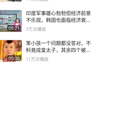
印度军事雄心勃勃但经济前景
不乐观，韩国也面临经济衰退
风险
00:21
3万
次播放
笨小孩一个问题都没答对，不
料竟成皇太子，其余四个被处
死
05:30
11万
次播放