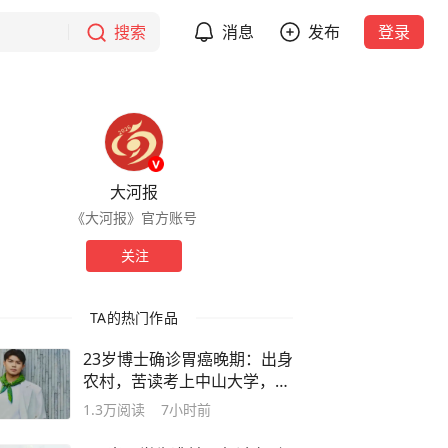
搜索
消息
发布
登录
大河报
《大河报》官方账号
关注
TA的热门作品
23岁博士确诊胃癌晚期：出身
农村，苦读考上中山大学，直
博后压力大经常熬夜，现在只
1.3万
阅读
7小时前
希望能多一点生存的概率