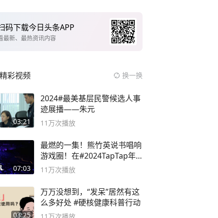
扫码下载今日头条APP
看最新、最热资讯内容
精彩视频
换一换
2024#最美基层民警候选人事
迹展播——朱元
03:21
11万
次播放
最燃的一集！熊竹英说书唱响
游戏圈！在#2024TapTap年
度游戏大赏
07:03
11万
次播放
万万没想到，“发呆”居然有这
么多好处 #硬核健康科普行动
03:25
11万
次播放