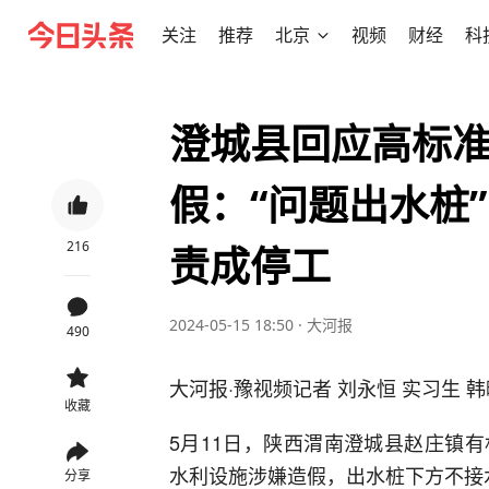
关注
推荐
北京
视频
财经
科
澄城县回应高标
假：“问题出水桩
216
责成停工
2024-05-15 18:50
·
大河报
490
大河报·豫视频记者 刘永恒 实习生 韩
收藏
5月11日，陕西渭南澄城县赵庄镇
水利设施涉嫌造假，出水桩下方不接
分享