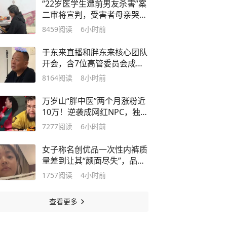
“22岁医学生遭前男友杀害”案
二审将宣判，受害者母亲哭
诉：女儿以前每年秋天都会给
8459
阅读
6小时前
我买一杯奶茶；律师补充新证
据佐证凶手主观恶性极大
于东来直播和胖东来核心团队
开会，含7位高管委员会成
员，要求高管必须满足这个条
8164
阅读
8小时前
件
万岁山“胖中医”两个月涨粉近
10万！逆袭成网红NPC，独家
回应：月薪五六千，一天把脉
7277
阅读
6小时前
近百人，“没开过一张方子”，
账号被封是因被举报引流
女子称名创优品一次性内裤质
量差到让其“颜面尽失”，品牌
客服回应
1757
阅读
4小时前
查看更多