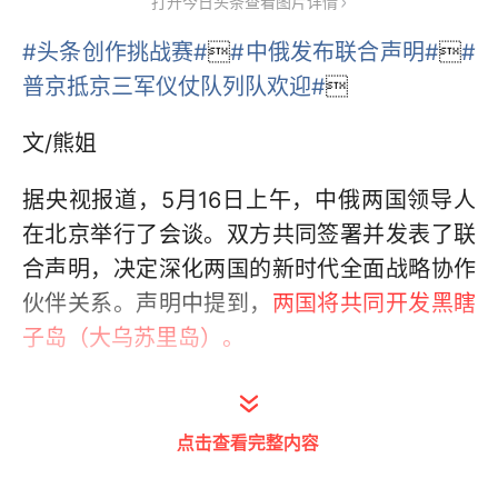
打开今日头条查看图片详情
#头条创作挑战赛#

#中俄发布联合声明#

#
普京抵京三军仪仗队列队欢迎#

文/熊姐
据央视报道，5月16日上午，中俄两国领导人
在北京举行了会谈。双方共同签署并发表了联
合声明，决定深化两国的新时代全面战略协作
伙伴关系。声明中提到，
两国将共同开发黑瞎
子岛（大乌苏里岛）。
几小时后，俄罗斯卫星社报道称，
中俄双方签
署了黑瞎子岛（大乌苏里岛）开发的统一构想
点击查看完整内容
的文件。