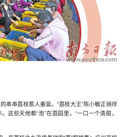
的串串荔枝惹人垂涎。“荔枝大王”陈小敏正徜徉
。这些天他都“泡”在荔园里，“一口一个清甜，