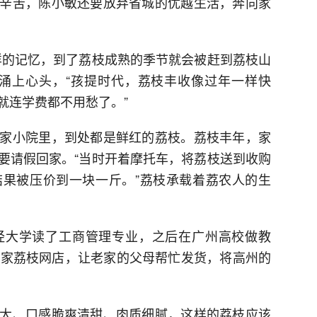
辛苦，陈小敏还要放弃省城的优越生活，奔向家
样的记忆，到了荔枝成熟的季节就会被赶到荔枝山
涌上心头，“孩提时代，荔枝丰收像过年一样快
就连学费都不用愁了。”
家小院里，到处都是鲜红的荔枝。荔枝丰年，家
要请假回家。“当时开着摩托车，将荔枝送到收购
果被压价到一块一斤。”荔枝承载着荔农人的生
经大学读了工商管理专业，之后在广州高校做教
一家荔枝网店，让老家的父母帮忙发货，将高州的
大、口感脆爽清甜、肉质细腻，这样的荔枝应该