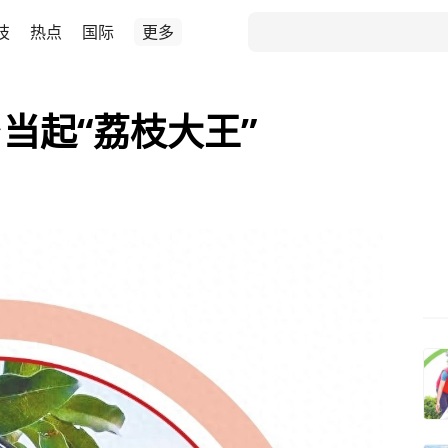
技
热点
国际
更多
当起“荔枝大王”