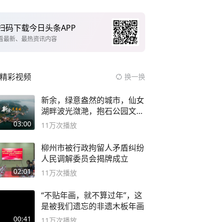
扫码下载今日头条APP
看最新、最热资讯内容
精彩视频
换一换
新余，绿意盎然的城市，仙女
湖畔波光潋滟，抱石公园文化
深邃……
03:00
11万
次播放
柳州市被行政拘留人矛盾纠纷
人民调解委员会揭牌成立
02:01
11万
次播放
“不贴年画，就不算过年”，这
是被我们遗忘的非遗木板年画
00:41
11万
次播放