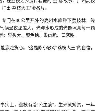
的，在荔枝之乡流传着他的“荔”想故事：广州高校
，打出“荔枝大王”金名片。
专门在30公里开外的高州水库种下荔枝林。缘
气候昼夜温差大，光与水形成的光照照亮每一颗
是：果头大、颜色艳、果肉脆、口感甜。
能赢吃货心。”这是陈小敏对“荔枝大王”的自信，
事实上，荔枝有着“公主病”，生来就娇贵，一年