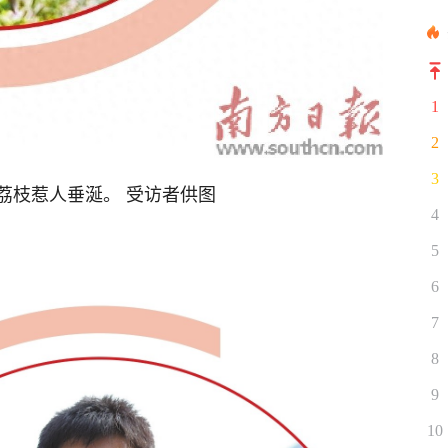
1
2
3
荔枝惹人垂涎。 受访者供图
4
5
6
7
8
9
10