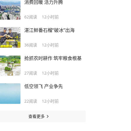
消费回暖 活力升腾
62
阅读
12小时前
湛江鲜番石榴“破冰”出海
36
阅读
12小时前
抢抓农时耕作 筑牢粮食根基
27
阅读
12小时前
低空领飞 产业争先
22
阅读
12小时前
查看更多