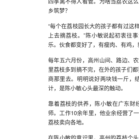
四季离不得人看管。为啥当荔农这么
乡筑梦？
“每个在荔枝园长大的孩子都有过这
上去摘荔枝。”陈小敏说起初衷往事
乐。伙食都变好了，有瘦肉、有鸡，
每年五六月份，高州山间、路边、农
里荔枝多到摘不完，在外的孩子们都
商那里去。明明说好两块钱一斤，结
计，是陈小敏心头最深的触动。
靠着荔枝的供养，陈小敏在广东财
师。工作10余年里，他业余经营了
荔枝卖向各地。
在陈小敏的意识里，高州的荔枝个头