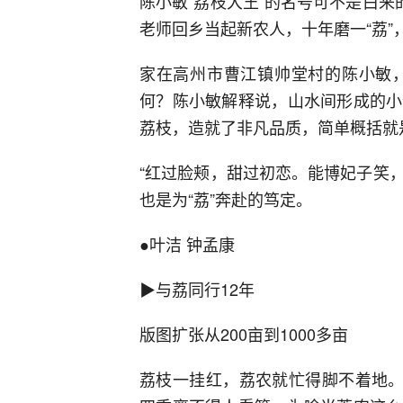
陈小敏“荔枝大王”的名号可不是白来
老师回乡当起新农人，十年磨一“荔”
家在高州市曹江镇帅堂村的陈小敏，
何？陈小敏解释说，山水间形成的小
荔枝，造就了非凡品质，简单概括就
“红过脸颊，甜过初恋。能博妃子笑，
也是为“荔”奔赴的笃定。
●叶洁 钟孟康
▶与荔同行12年
版图扩张从200亩到1000多亩
荔枝一挂红，荔农就忙得脚不着地。