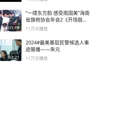
“一缕东方韵 感受南国美”海南
省旗袍协会年会2《开场鼓》
二团
03:16
11万
次播放
2024#最美基层民警候选人事
迹展播——朱元
03:21
11万
次播放