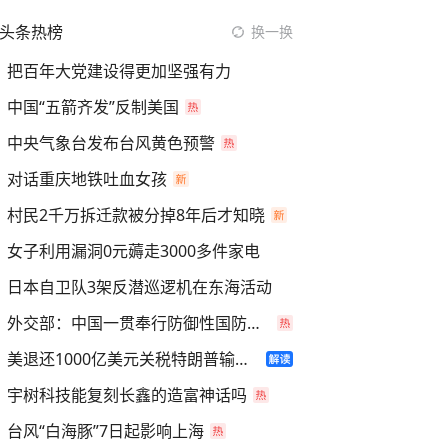
头条热榜
换一换
把百年大党建设得更加坚强有力
中国“五箭齐发”反制美国
中央气象台发布台风黄色预警
对话重庆地铁吐血女孩
村民2千万拆迁款被分掉8年后才知晓
女子利用漏洞0元薅走3000多件家电
日本自卫队3架反潜巡逻机在东海活动
外交部：中国一贯奉行防御性国防政策
美退还1000亿美元关税特朗普输了吗
宇树科技能复刻长鑫的造富神话吗
台风“白海豚”7日起影响上海