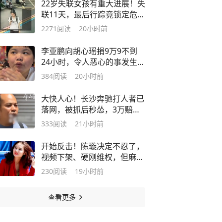
22岁失联女孩有重大进展！失
联11天，最后行踪竟锁定危险
悬崖野路
2271
阅读
20小时前
李亚鹏向胡心瑶捐9万9不到
24小时，令人恶心的事发生，
还不止一件
384
阅读
20小时前
大快人心！长沙奔驰打人者已
落网，被抓后秒怂，3万赔偿
全额兜底
333
阅读
21小时前
开始反击！陈璇决定不忍了，
视频下架、硬刚维权，但麻烦
还在后面
230
阅读
19小时前
查看更多