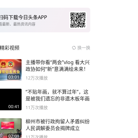
扫码下载今日头条APP
看最新、最热资讯内容
精彩视频
换一换
主播带你看“两会”vlog 看大兴
政协如何“新”意满满绘未来！
03:01
12万
次播放
“不贴年画，就不算过年”，这
是被我们遗忘的非遗木板年画
00:41
11万
次播放
柳州市被行政拘留人矛盾纠纷
人民调解委员会揭牌成立
02:01
11万
次播放