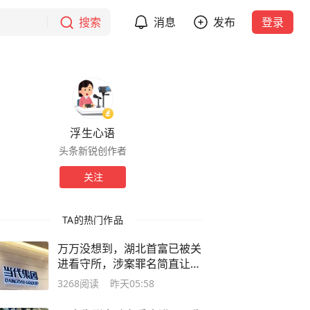
搜索
消息
发布
登录
浮生心语
头条新锐创作者
关注
TA的热门作品
万万没想到，湖北首富已被关
进看守所，涉案罪名简直让人
大跌眼镜
3268
阅读
昨天05:58