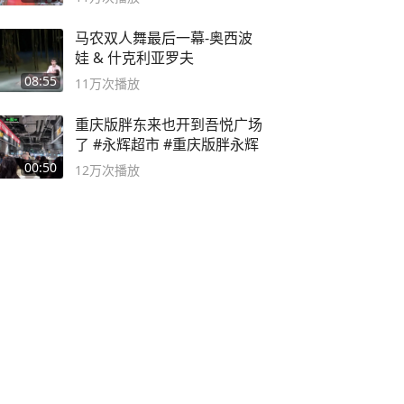
马农双人舞最后一幕-奥西波
娃 & 什克利亚罗夫
08:55
11万
次播放
重庆版胖东来也开到吾悦广场
了 #永辉超市 #重庆版胖永辉
00:50
12万
次播放