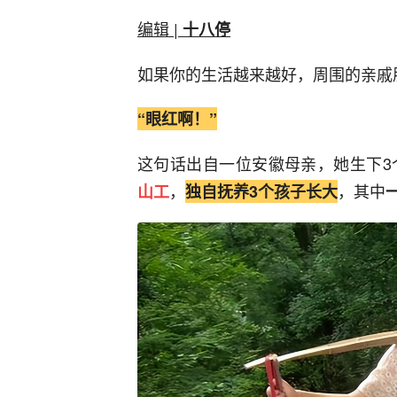
编辑 |
十八停
如果你的生活越来越好，周围的亲戚
“眼红啊！”
这句话出自一位安徽母亲，她生下3
，
，其中
山工
独自抚养3个孩子长大