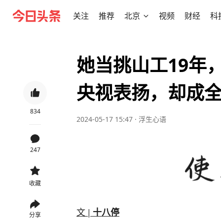
关注
推荐
北京
视频
财经
科
她当挑山工19年
央视表扬，却成
834
2024-05-17 15:47
·
浮生心语
247
收藏
文 |
十八停
分享