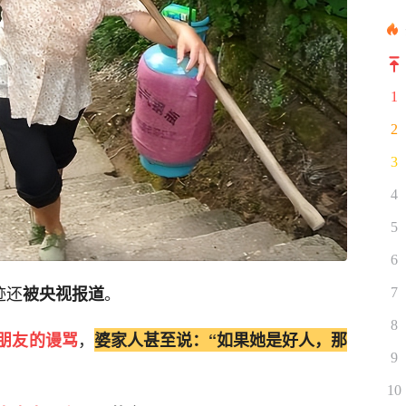
1
2
3
4
5
6
迹还
。
被央视报道
7
8
，
朋友的谩骂
婆家人甚至说：“如果她是好人，那
9
10