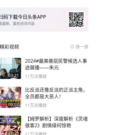
扫码下载今日头条APP
看最新、最热资讯内容
精彩视频
换一换
2024#最美基层民警候选人事
迹展播——朱元
03:21
11万
次播放
比反派还像反派的正派主角，
全员都是大恶人！
06:02
11万
次播放
【姆罗解析】深度解析《灵魂
骇客2》剧情缘何惊艳
21:25
11万
次播放