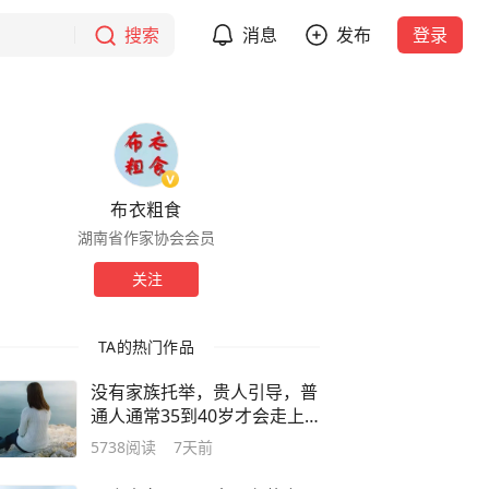
搜索
消息
发布
登录
布衣粗食
湖南省作家协会会员
关注
TA的热门作品
没有家族托举，贵人引导，普
通人通常35到40岁才会走上
命运的正轨
5738
阅读
7天前