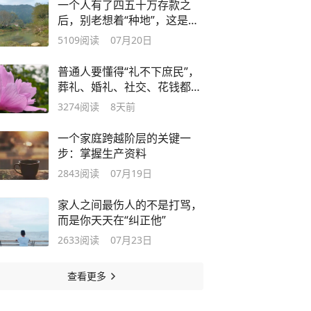
一个人有了四五十万存款之
后，别老想着“种地”，这是很
烧钱的事
5109
阅读
07月20日
普通人要懂得“礼不下庶民”，
葬礼、婚礼、社交、花钱都能
体现
3274
阅读
8天前
一个家庭跨越阶层的关键一
步：掌握生产资料
2843
阅读
07月19日
家人之间最伤人的不是打骂，
而是你天天在“纠正他”
2633
阅读
07月23日
查看更多